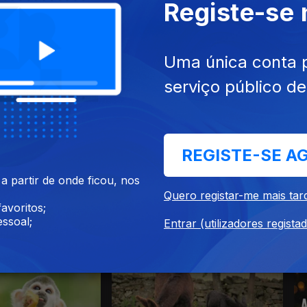
Registe-se
ut. 2025
Ep. 1
28 set. 2025
Uma única conta 
serviço público d
REGISTE-SE A
 partir de onde ficou, nos
Quero registar-me mais tar
avoritos;
ssoal;
Entrar (utilizadores regista
cumentários de Ciência e Natureza