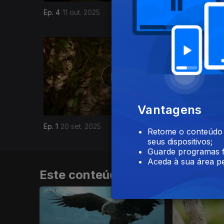
Ep. 4
11 out. 2025
Ep. 3
04 o
876780
Vantagens
Ep. 1
20 set. 2025
Retome o conteúdo a
seus dispositivos;
Guarde programas f
Aceda à sua área pe
Este conteúdo faz parte de Do