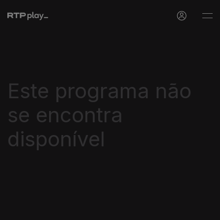
Este programa não
se encontra
disponível