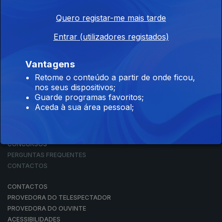
Quero registar-me mais tarde
Entrar (utilizadores registados)
NOTÍCIAS
DESPORTO
TELEVISÃO
Vantagens
RÁDIO
Retome o conteúdo a partir de onde ficou,
RTP ARQUIVOS
nos seus dispositivos;
RTP ENSINA
Guarde programas favoritos;
RTP PLAY
Aceda à sua área pessoal;
EM DIRETO
REVER PROGRAMAS
CONCURSOS
PERGUNTAS FREQUENTES
CONTACTOS
CONTACTOS
PROVEDORA DO TELESPECTADOR
PROVEDORA DO OUVINTE
ACESSIBILIDADES