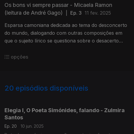
Os bons vi sempre passar - Micaela Ramon
(leitura de André Gago)
|
Ep. 3
11 fev. 2025
Esparsa camoniana dedicada ao tema do desconcerto
do mundo, dialogando com outras composições em
que o sujeito lírico se questiona sobre o desacerto
entre as expectativas legítimas e a realidade
vivenciada.
opções
20
episódios disponíveis
837452
825634
Elegia I, O Poeta Simónides, falando - Zulmira
Santos
Ep. 20
10 jun. 2025