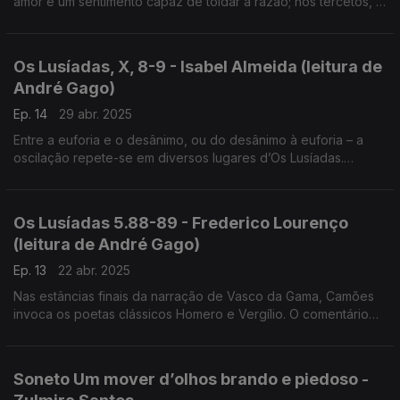
amor é um sentimento capaz de toldar a razão; nos tercetos, o
sujeito poético pessoaliza as afirmações esclarecendo que
resultam da sua experiência pessoal.
Os Lusíadas, X, 8-9 - Isabel Almeida (leitura de
André Gago)
Ep. 14
29 abr. 2025
Entre a euforia e o desânimo, ou do desânimo à euforia – a
oscilação repete-se em diversos lugares d’Os Lusíadas.
Resistir ao cansaço, vencer o desespero que a vida e o
mundo provocam – eis o gesto no começo do canto IX.
Os Lusíadas 5.88-89 - Frederico Lourenço
(leitura de André Gago)
Ep. 13
22 abr. 2025
Nas estâncias finais da narração de Vasco da Gama, Camões
invoca os poetas clássicos Homero e Vergílio. O comentário
centra-se na questão da atitude de Camões em relação a
Homero.
Soneto Um mover d’olhos brando e piedoso -