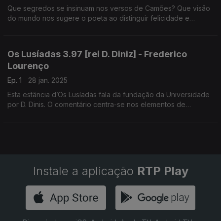
Que segredos se insinuam nos versos de Camões? Que visão
do mundo nos sugere o poeta ao distinguir felicidade e
tristeza? O soneto 44 não responde a estas perguntas;
suscita-as, sim, desafiando poderosamente a atenção do
leitor.
Os Lusíadas 3.97 [rei D. Diniz] - Frederico
Lourenço
Ep. 1
28 jan. 2025
Esta estância d’Os Lusíadas fala da fundação da Universidade
por D. Dinis. O comentário centra-se nos elementos de
mitologia greco-latina presentes na estância e na questão dos
estudos universitários de Camões. Leitura de André Gago.
Instale a aplicação
RTP Play