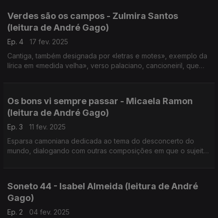
Verdes são os campos - Zulmira Santos
(leitura de André Gago)
Ep. 4
17 fev. 2025
Cantiga, também designada por «letras e motes», exemplo da
lírica em «medida velha», verso palaciano, cancioneiril, que
retoma um tema muito presente na produção camoniana. ...
Os bons vi sempre passar - Micaela Ramon
(leitura de André Gago)
Ep. 3
11 fev. 2025
Esparsa camoniana dedicada ao tema do desconcerto do
mundo, dialogando com outras composições em que o sujeito
lírico se questiona sobre o desacerto entre as expectativas
legítimas e a realidade vivenciada.
Soneto 44 - Isabel Almeida (leitura de André
Gago)
Ep. 2
04 fev. 2025