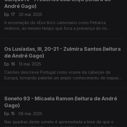
André Gago)
Ep. 17
20 mai. 2025
A encenação do «Eu» lírico camoniano como Petrarca
redivivo, ao mesmo tempo que foca a presença do rio
Mondego na poesia de Camões.
Os Lusíadas, III, 20-21 - Zulmira Santos (leitura
de André Gago)
Ep. 16
13 mai. 2025
Camões descreve Portugal como «cume da cabeça» da
Europa, tornando patente um amplo conhecimento de mapas,
referindo-se às representações cartográficas da Europa como
uma jovem coroada, ditas ginecomórficas.
Soneto 93 - Micaela Ramon (leitura de André
Gago)
Ep. 15
06 mai. 2025
Nas quadras deste soneto é apresentada a tese de que o