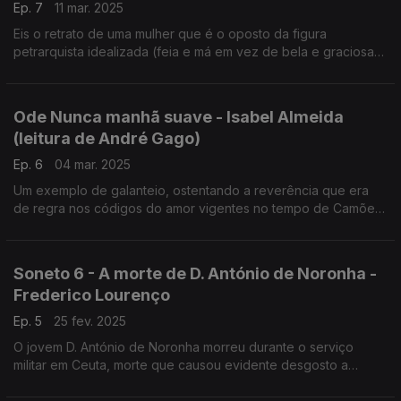
Ep. 7
11 mar. 2025
Eis o retrato de uma mulher que é o oposto da figura
petrarquista idealizada (feia e má em vez de bela e graciosa).
No entanto o poema presta-se a uma dupla leitura revelando o
caráter lúdico da poesia de corte.
Ode Nunca manhã suave - Isabel Almeida
(leitura de André Gago)
Ep. 6
04 mar. 2025
Um exemplo de galanteio, ostentando a reverência que era
de regra nos códigos do amor vigentes no tempo de Camões;
um exercício poético subtil e audaz, construído em estreito
diálogo com a tradição literária.
Soneto 6 - A morte de D. António de Noronha -
Frederico Lourenço
Ep. 5
25 fev. 2025
O jovem D. António de Noronha morreu durante o serviço
militar em Ceuta, morte que causou evidente desgosto a
Camões. O comentário aborda a importância deste jovem
fidalgo na poesia de Camões (leitura de André Gago)