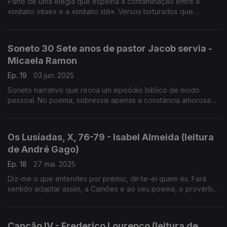
Parte de uma elegia que espelha a contaminação entre a
«imitatio vitae» e a «imitatio stili». Versos torturados que
pensam, revelam e expõem os caminhos dolorosos da
memória (leitura de André Gago)
Soneto 30 Sete anos de pastor Jacob servia -
Micaela Ramon
Ep. 19
03 jun. 2025
Soneto narrativo que recria um episódio bíblico de modo
pessoal. No poema, sobressai apenas a constância amorosa
de Jacob que, perante a decisão de Labão de lhe dar Lia, em
vez da desejada Raquel (leitura de André Gago)
Os Lusíadas, X, 76-79 - Isabel Almeida (leitura
de André Gago)
Ep. 18
27 mai. 2025
Diz-me o que entendes por prémio, dir-te-ei quem és. Fará
sentido adaptar assim, a Camões e ao seu poema, o provérbio
popular? Vê-lo-emos observando as estrofes 76-79 d’Os
Lusíadas.
Canção IV - Frederico Lourenço (leitura de