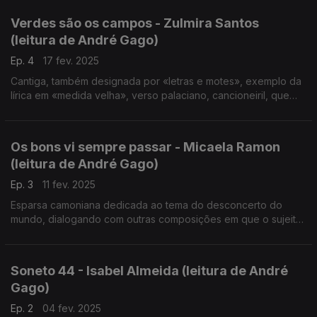
Verdes são os campos - Zulmira Santos
(leitura de André Gago)
Ep. 4
17 fev. 2025
Cantiga, também designada por «letras e motes», exemplo da
lírica em «medida velha», verso palaciano, cancioneiril, que
retoma um tema muito presente na produção camoniana. ...
Os bons vi sempre passar - Micaela Ramon
(leitura de André Gago)
Ep. 3
11 fev. 2025
Esparsa camoniana dedicada ao tema do desconcerto do
mundo, dialogando com outras composições em que o sujeito
lírico se questiona sobre o desacerto entre as expectativas
legítimas e a realidade vivenciada.
Soneto 44 - Isabel Almeida (leitura de André
Gago)
Ep. 2
04 fev. 2025