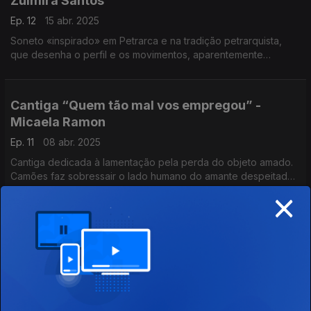
Zulmira Santos
Ep. 12
15 abr. 2025
Soneto «inspirado» em Petrarca e na tradição petrarquista,
que desenha o perfil e os movimentos, aparentemente
serenos, da «donna angelicata» que, qual Circe, enfeitiça e
metamorfoseia. (leitura de André Gago)
Cantiga “Quem tão mal vos empregou” -
Micaela Ramon
Ep. 11
08 abr. 2025
Cantiga dedicada à lamentação pela perda do objeto amado.
Camões faz sobressair o lado humano do amante despeitado
×
que sofre por amor emitindo juízos sobre as escolhas da
amada (leitura de André Gago).
Os Lusíadas, V, 1-5 - Isabel Almeida (leitura de
André Gago)
Ep. 10
01 abr. 2025
Ao longo d’Os Lusíadas, Camões vai revelando uma visão
crítica sobre a história. Quando se trata de celebrar a