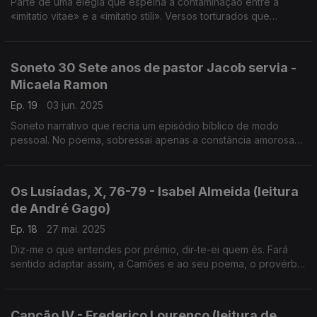
Parte de uma elegia que espelha a contaminação entre a
«imitatio vitae» e a «imitatio stili». Versos torturados que
pensam, revelam e expõem os caminhos dolorosos da
memória (leitura de André Gago)
Soneto 30 Sete anos de pastor Jacob servia -
Micaela Ramon
Ep. 19
03 jun. 2025
Soneto narrativo que recria um episódio bíblico de modo
pessoal. No poema, sobressai apenas a constância amorosa
de Jacob que, perante a decisão de Labão de lhe dar Lia, em
vez da desejada Raquel (leitura de André Gago)
Os Lusíadas, X, 76-79 - Isabel Almeida (leitura
de André Gago)
Ep. 18
27 mai. 2025
Diz-me o que entendes por prémio, dir-te-ei quem és. Fará
sentido adaptar assim, a Camões e ao seu poema, o provérbio
popular? Vê-lo-emos observando as estrofes 76-79 d’Os
Lusíadas.
Canção IV - Frederico Lourenço (leitura de