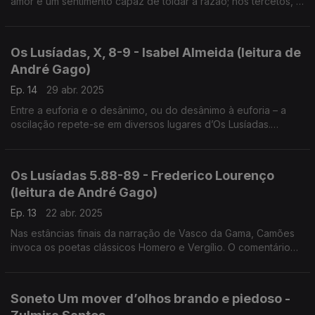
amor é um sentimento capaz de toldar a razão; nos tercetos, o
sujeito poético pessoaliza as afirmações esclarecendo que
resultam da sua experiência pessoal.
Os Lusíadas, X, 8-9 - Isabel Almeida (leitura de
André Gago)
Ep. 14
29 abr. 2025
Entre a euforia e o desânimo, ou do desânimo à euforia – a
oscilação repete-se em diversos lugares d’Os Lusíadas.
Resistir ao cansaço, vencer o desespero que a vida e o
mundo provocam – eis o gesto no começo do canto IX.
Os Lusíadas 5.88-89 - Frederico Lourenço
(leitura de André Gago)
Ep. 13
22 abr. 2025
Nas estâncias finais da narração de Vasco da Gama, Camões
invoca os poetas clássicos Homero e Vergílio. O comentário
centra-se na questão da atitude de Camões em relação a
Homero.
Soneto Um mover d’olhos brando e piedoso -