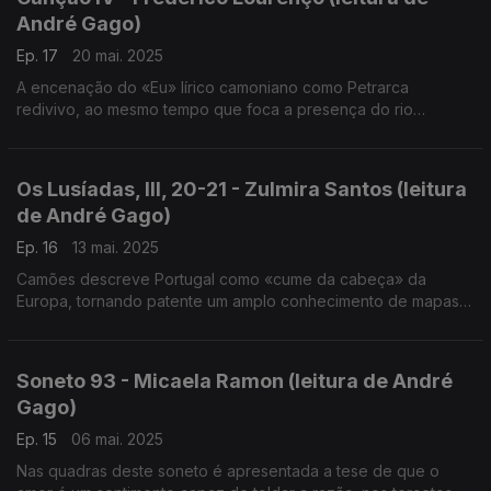
André Gago)
Ep. 17
20 mai. 2025
A encenação do «Eu» lírico camoniano como Petrarca
redivivo, ao mesmo tempo que foca a presença do rio
Mondego na poesia de Camões.
Os Lusíadas, III, 20-21 - Zulmira Santos (leitura
de André Gago)
Ep. 16
13 mai. 2025
Camões descreve Portugal como «cume da cabeça» da
Europa, tornando patente um amplo conhecimento de mapas,
referindo-se às representações cartográficas da Europa como
uma jovem coroada, ditas ginecomórficas.
Soneto 93 - Micaela Ramon (leitura de André
Gago)
Ep. 15
06 mai. 2025
Nas quadras deste soneto é apresentada a tese de que o