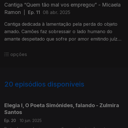
Cantiga “Quem tão mal vos empregou” - Micaela
Ramon
|
Ep. 11
08 abr. 2025
Cantiga dedicada à lamentação pela perda do objeto
amado. Camões faz sobressair o lado humano do
amante despeitado que sofre por amor emitindo juízos
sobre as escolhas da amada (leitura de André Gago).
opções
20
episódios disponíveis
837452
825634
Elegia I, O Poeta Simónides, falando - Zulmira
Santos
Ep. 20
10 jun. 2025