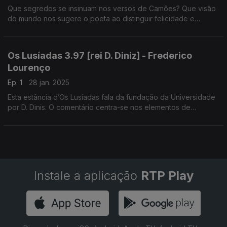
Que segredos se insinuam nos versos de Camões? Que visão
do mundo nos sugere o poeta ao distinguir felicidade e
tristeza? O soneto 44 não responde a estas perguntas;
suscita-as, sim, desafiando poderosamente a atenção do
leitor.
Os Lusíadas 3.97 [rei D. Diniz] - Frederico
Lourenço
Ep. 1
28 jan. 2025
Esta estância d’Os Lusíadas fala da fundação da Universidade
por D. Dinis. O comentário centra-se nos elementos de
mitologia greco-latina presentes na estância e na questão dos
estudos universitários de Camões. Leitura de André Gago.
Instale a aplicação
RTP Play