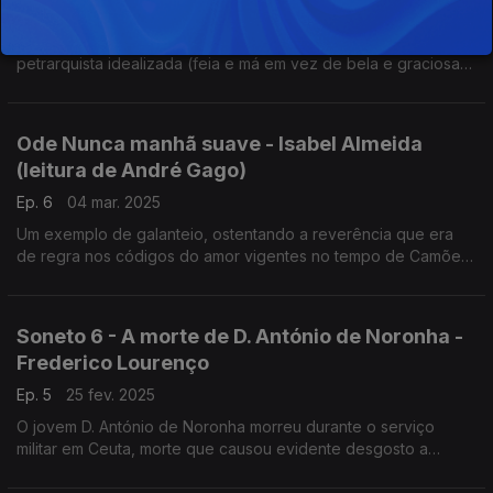
Ep. 7
11 mar. 2025
Eis o retrato de uma mulher que é o oposto da figura
petrarquista idealizada (feia e má em vez de bela e graciosa).
No entanto o poema presta-se a uma dupla leitura revelando o
caráter lúdico da poesia de corte.
Ode Nunca manhã suave - Isabel Almeida
(leitura de André Gago)
Ep. 6
04 mar. 2025
Um exemplo de galanteio, ostentando a reverência que era
de regra nos códigos do amor vigentes no tempo de Camões;
um exercício poético subtil e audaz, construído em estreito
diálogo com a tradição literária.
Soneto 6 - A morte de D. António de Noronha -
Frederico Lourenço
Ep. 5
25 fev. 2025
O jovem D. António de Noronha morreu durante o serviço
militar em Ceuta, morte que causou evidente desgosto a
Camões. O comentário aborda a importância deste jovem
fidalgo na poesia de Camões (leitura de André Gago)