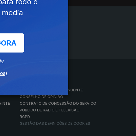
para todo o
e media
GORA
de
dos)
A EMPRESA
CONSELHO GERAL INDEPENDENTE
CONSELHO DE OPINIÃO
VINTE
CONTRATO DE CONCESSÃO DO SERVIÇO
PÚBLICO DE RÁDIO E TELEVISÃO
RGPD
GESTÃO DAS DEFINIÇÕES DE COOKIES