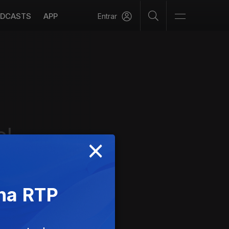
DCASTS
APP
Entrar
el
×
 na RTP