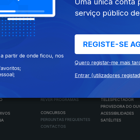
Uma única conta 
serviço público d
Instale a aplicação
RTP Play
REGISTE-SE A
Disponível para iOS, Android, Apple TV, Android TV e CarPlay
 partir de onde ficou, nos
Quero registar-me mais tar
avoritos;
ssoal;
Entrar (utilizadores regista
RTP PLAY
CONTACTOS
O
EM DIRETO
PROVEDORA DO
ÃO
REVER PROGRAMAS
TELESPECTADOR
PROVEDORA DO OU
CONCURSOS
UIVOS
ACESSIBILIDADES
PERGUNTAS FREQUENTES
NA
SATÉLITES
CONTACTOS