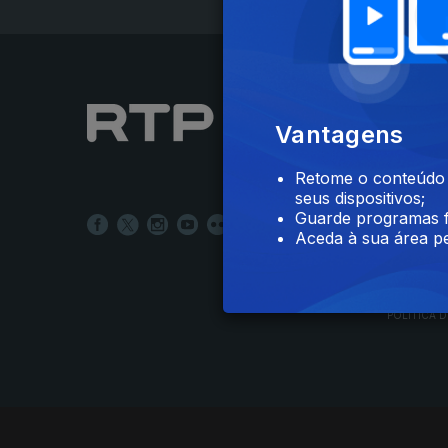
NOTÍCIAS
Vantagens
DESPORT
TELEVIS
Retome o conteúdo a
RÁDIO
seus dispositivos;
RTP ARQ
Guarde programas f
RTP ENSI
Aceda à sua área pe
POLÍTICA D