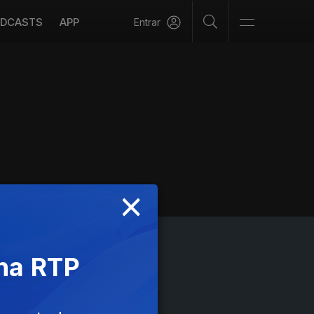
DCASTS
APP
Entrar
×
 na RTP