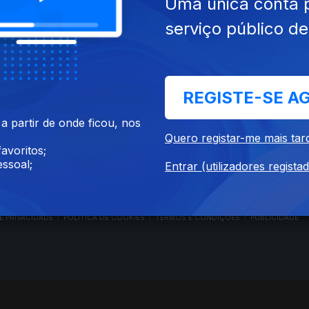
Uma única conta 
serviço público d
RTP PLAY
CONTACTOS
REGISTE-SE A
O
EM DIRETO
PROVEDORA DO
ÃO
REVER PROGRAMAS
TELESPECTADOR
 partir de onde ficou, nos
PROVEDORA DO OU
Quero registar-me mais tar
CONCURSOS
UIVOS
ACESSIBILIDADES
avoritos;
PERGUNTAS FREQUENTES
NA
SATÉLITES
ssoal;
Entrar (utilizadores regista
CONTACTOS
E PRIVACIDADE
POLÍTICA DE COOKIES
TERMOS E CONDIÇÕES
PUBLICIDADE
|
|
|