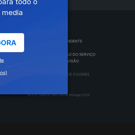
para todo o
e media
A EMPRESA
GORA
CONSELHO GERAL INDEPENDENTE
CONSELHO DE OPINIÃO
VINTE
CONTRATO DE CONCESSÃO DO SERVIÇO
de
PÚBLICO DE RÁDIO E TELEVISÃO
RGPD
dos)
GESTÃO DAS DEFINIÇÕES DE COOKIES
© RTP, Rádio e Televisão de Portugal 2026