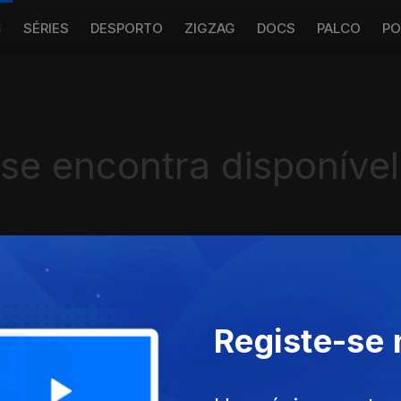
S
SÉRIES
DESPORTO
ZIGZAG
DOCS
PALCO
PO
 se encontra disponível
Instale a aplicação
RTP Play
Registe-se
Disponível para iOS, Android, Apple TV, Android TV e CarPlay