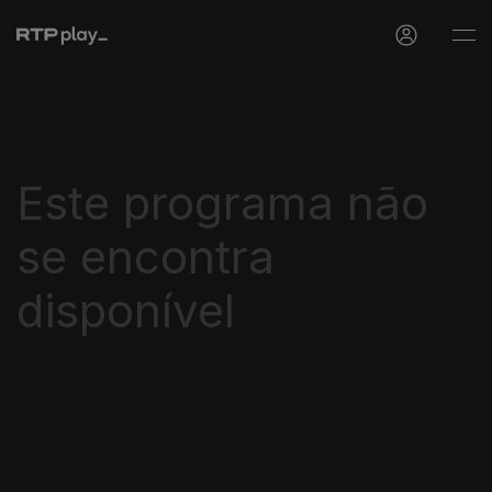
Este programa não
se encontra
disponível