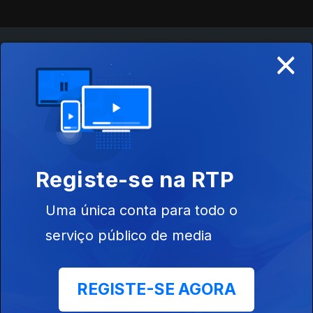
×
Instale a aplicação
RTP Play
Disponível para iOS, Android, Apple TV, Android TV e
CarPlay
Registe-se na RTP
Uma única conta para todo o
serviço público de media
REGISTE-SE AGORA