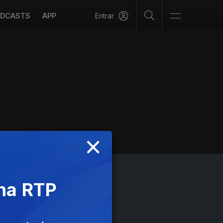
DCASTS
APP
Entrar
×
 na RTP