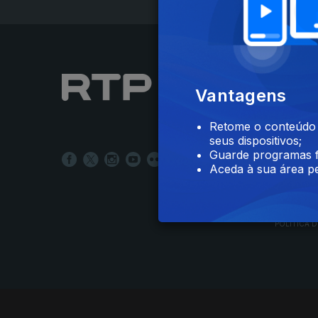
NOTÍCIAS
Vantagens
DESPORT
TELEVIS
Retome o conteúdo a
RÁDIO
seus dispositivos;
RTP ARQ
Guarde programas f
RTP ENSI
Aceda à sua área pe
POLÍTICA D