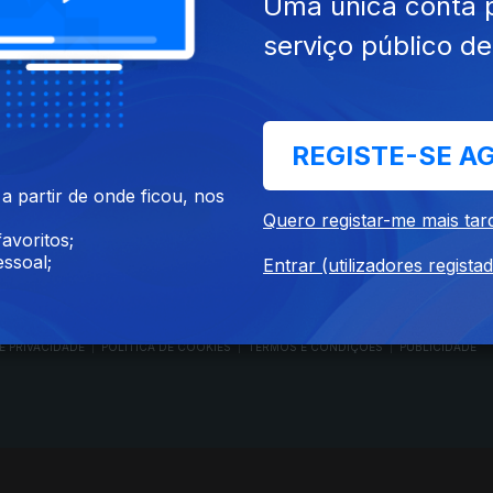
Uma única conta 
serviço público d
RTP PLAY
CONTACTOS
REGISTE-SE A
O
EM DIRETO
PROVEDORA DO
ÃO
REVER PROGRAMAS
TELESPECTADOR
 partir de onde ficou, nos
PROVEDORA DO OU
Quero registar-me mais tar
CONCURSOS
UIVOS
ACESSIBILIDADES
avoritos;
PERGUNTAS FREQUENTES
NA
SATÉLITES
ssoal;
Entrar (utilizadores regista
CONTACTOS
E PRIVACIDADE
POLÍTICA DE COOKIES
TERMOS E CONDIÇÕES
PUBLICIDADE
|
|
|