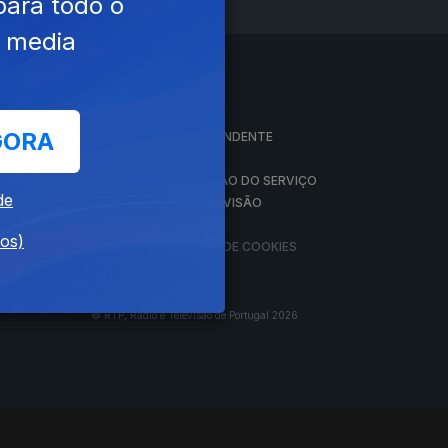
para todo o
e media
A EMPRESA
GORA
CONSELHO GERAL INDEPENDENTE
CONSELHO DE OPINIÃO
VINTE
CONTRATO DE CONCESSÃO DO SERVIÇO
de
PÚBLICO DE RÁDIO E TELEVISÃO
RGPD
dos)
GESTÃO DAS DEFINIÇÕES DE COOKIES
© RTP, Rádio e Televisão de Portugal 2026