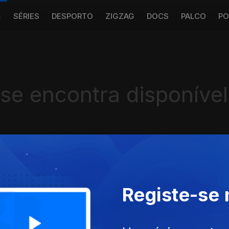
S
SÉRIES
DESPORTO
ZIGZAG
DOCS
PALCO
PO
 se encontra disponível
Instale a aplicação
RTP Play
Registe-se
Disponível para iOS, Android, Apple TV, Android TV e CarPlay