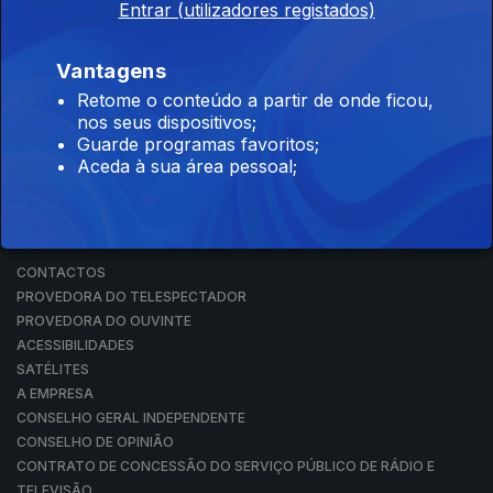
Entrar (utilizadores registados)
RÁDIO
RTP ARQUIVOS
RTP ENSINA
Vantagens
RTP PLAY
Retome o conteúdo a partir de onde ficou,
EM DIRETO
nos seus dispositivos;
REVER PROGRAMAS
Guarde programas favoritos;
Aceda à sua área pessoal;
CONCURSOS
PERGUNTAS FREQUENTES
CONTACTOS
CONTACTOS
PROVEDORA DO TELESPECTADOR
PROVEDORA DO OUVINTE
ACESSIBILIDADES
SATÉLITES
A EMPRESA
CONSELHO GERAL INDEPENDENTE
CONSELHO DE OPINIÃO
CONTRATO DE CONCESSÃO DO SERVIÇO PÚBLICO DE RÁDIO E
TELEVISÃO