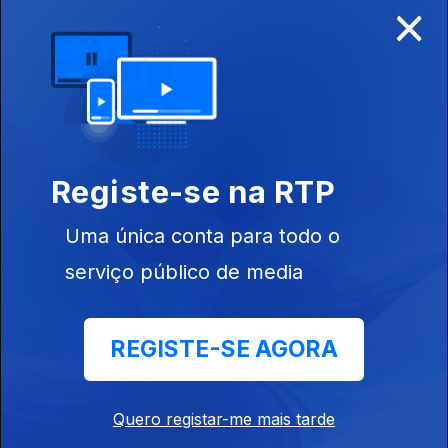
×
Disponível para iOS, Android, Apple TV, Android TV e
CarPlay
Registe-se na RTP
Uma única conta para todo o
serviço público de media
REGISTE-SE AGORA
NOTÍCIAS
DESPORTO
Quero registar-me mais tarde
TELEVISÃO