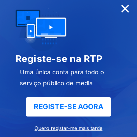
×
Disponível para iOS, Android, Apple TV, Android TV e
CarPlay
Registe-se na RTP
Uma única conta para todo o
serviço público de media
REGISTE-SE AGORA
NOTÍCIAS
DESPORTO
Quero registar-me mais tarde
TELEVISÃO