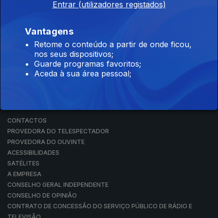
Entrar (utilizadores registados)
RÁDIO
RTP ARQUIVOS
RTP ENSINA
Vantagens
RTP PLAY
Retome o conteúdo a partir de onde ficou,
EM DIRETO
nos seus dispositivos;
REVER PROGRAMAS
Guarde programas favoritos;
Aceda à sua área pessoal;
CONCURSOS
PERGUNTAS FREQUENTES
CONTACTOS
CONTACTOS
PROVEDORA DO TELESPECTADOR
PROVEDORA DO OUVINTE
ACESSIBILIDADES
SATÉLITES
A EMPRESA
CONSELHO GERAL INDEPENDENTE
CONSELHO DE OPINIÃO
CONTRATO DE CONCESSÃO DO SERVIÇO PÚBLICO DE RÁDIO E
TELEVISÃO