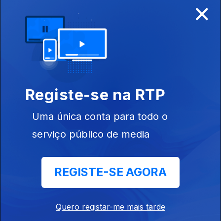
×
Disponível para iOS, Android, Apple TV, Android TV e
CarPlay
Registe-se na RTP
Uma única conta para todo o
serviço público de media
REGISTE-SE AGORA
NOTÍCIAS
DESPORTO
Quero registar-me mais tarde
TELEVISÃO