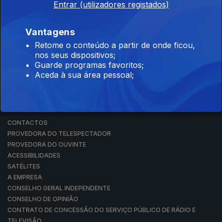
Entrar (utilizadores registados)
RÁDIO
RTP ARQUIVOS
RTP ENSINA
Vantagens
RTP PLAY
Retome o conteúdo a partir de onde ficou,
EM DIRETO
nos seus dispositivos;
REVER PROGRAMAS
Guarde programas favoritos;
Aceda à sua área pessoal;
CONCURSOS
PERGUNTAS FREQUENTES
CONTACTOS
CONTACTOS
PROVEDORA DO TELESPECTADOR
PROVEDORA DO OUVINTE
ACESSIBILIDADES
SATÉLITES
A EMPRESA
CONSELHO GERAL INDEPENDENTE
CONSELHO DE OPINIÃO
CONTRATO DE CONCESSÃO DO SERVIÇO PÚBLICO DE RÁDIO E
TELEVISÃO