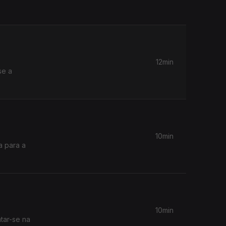
12min
se a
10min
a para a
10min
tar-se na