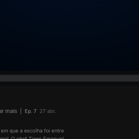
ar mais
|
Ep. 7
27 abr.
m que a escolha foi entre
 mal. O chef Tiago Emanuel