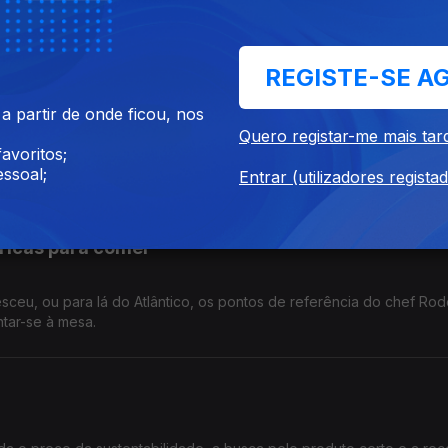
 que surgiu ao chef Zé Paulo Rocha foi um restaurante com muita hi
 gostou, mas conquistar os vizinhos foi mais difícil.
REGISTE-SE A
Velho Eurico
 partir de onde ficou, nos
Quero registar-me mais tar
avoritos;
o chef Zé Paulo Rocha pegou no restaurante Velho Eurico, em Lisb
ssoal;
uitos anos que o espaço já trazia.
Entrar (utilizadores regista
éricas para comer
ceu, ou para lá do Atlântico, os pontos de referência do chef Rod
tar-se à mesa.
?