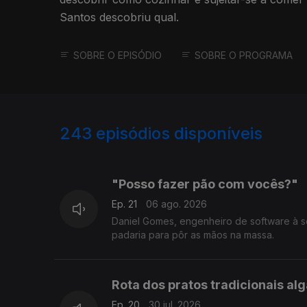
Santos descobriu qual.
SOBRE O EPISÓDIO
SOBRE O PROGRAMA
243
episódios disponíveis
928848
887864
"Posso fazer pão com vocês?"
Ep. 21
06 ago. 2026
Daniel Gomes, engenheiro de software à sér
padaria para pôr as mãos na massa.
Rota dos pratos tradicionais alg
Ep. 20
30 jul. 2026