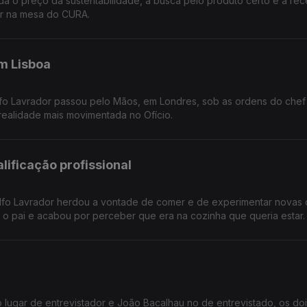
a o preço da sustentabilidade, a busca pelo produto certo e a rec
ar na mesa do CURA.
m Lisboa
lfo Lavrador passou pelo Mãos, em Londres, sob as ordens do che
realidade mais movimentada no Ofício.
lificação profissional
olfo Lavrador herdou a vontade de comer e de experimentar novas 
 pai e acabou por perceber que era na cozinha que queria estar.
lugar de entrevistador e João Bacalhau no de entrevistado, os do