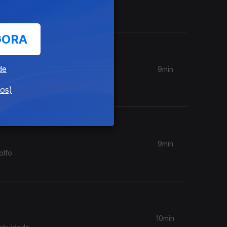
stória e
GORA
de
9min
oa, e
dos)
9min
olfo
10min