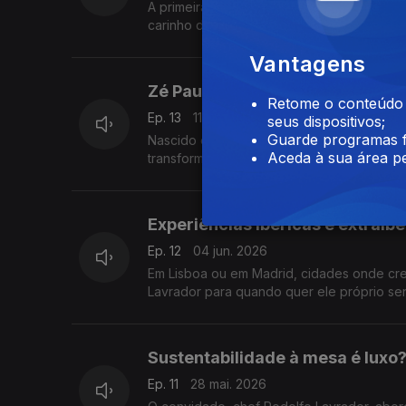
A primeira oportunidade de projeto próprio
carinho do bairro: O Velho Eurico. O público
Vantagens
Zé Paulo Rocha, o chef do novo 
Retome o conteúdo a
Ep. 13
11 jun. 2026
seus dispositivos;
Guarde programas f
Nascido em 1997, empresário desde 2019, 
Aceda à sua área pe
transformou-o, respeitando a tradição de m
Experiências ibéricas e extraib
Ep. 12
04 jun. 2026
Em Lisboa ou em Madrid, cidades onde cres
Lavrador para quando quer ele próprio sen
Sustentabilidade à mesa é luxo
Ep. 11
28 mai. 2026