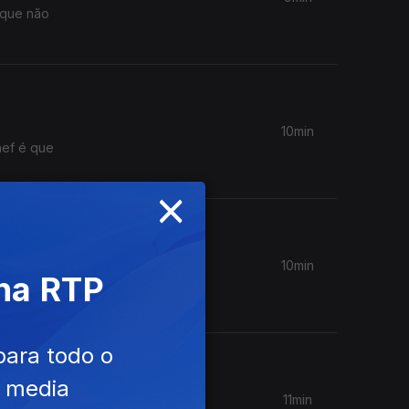
(que não
10min
hef é que
×
10min
 na RTP
ef Zé
para todo o
e media
11min