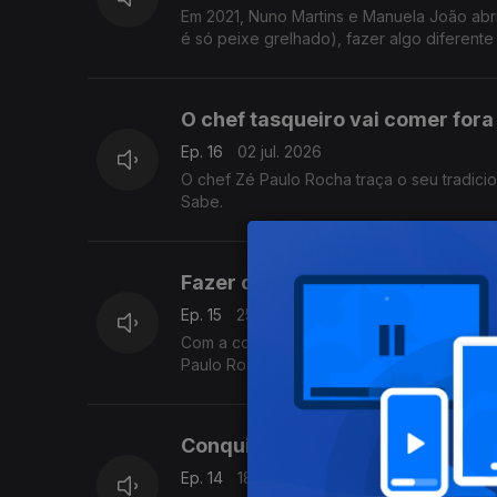
Em 2021, Nuno Martins e Manuela João abri
é só peixe grelhado), fazer algo diferente
O chef tasqueiro vai comer fora
Ep. 16
02 jul. 2026
O chef Zé Paulo Rocha traça o seu tradici
Sabe.
Fazer o tradicional bem feito
Ep. 15
25 jun. 2026
Com a convicção de que, um dia, sítios co
Paulo Rocha tem sido tornar pratos tradic
Conquistar o público e os coraç
Ep. 14
18 jun. 2026