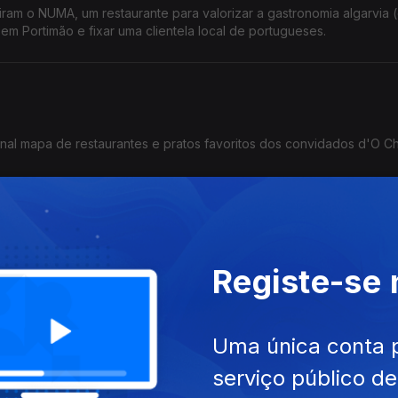
ram o NUMA, um restaurante para valorizar a gastronomia algarvia 
 em Portimão e fixar uma clientela local de portugueses.
onal mapa de restaurantes e pratos favoritos dos convidados d'O C
Registe-se
mo O Velho Eurico serão as novas tascas de Lisboa, a missão do ch
ionais bem conhecidos de novo atrativos para as novas gerações.
Uma única conta 
ões do bairro
serviço público d