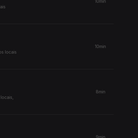
10min
ais
10min
s locais
8min
locais,
9min