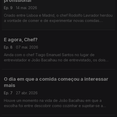
profissional
Ep. 9
14 mai. 2026
Criado entre Lisboa e Madrid, o chef Rodolfo Lavrador herdou
a vontade de comer e de experimentar novas comidas.
Começou a cozinhar ao mesmo tempo que o pai e acabou por
perceber que era na cozinha que queria estar.
E agora, Chef?
Ep. 8
07 mai. 2026
Ainda com o chef Tiago Emanuel Santos no lugar de
entrevistador e João Bacalhau no de entrevistado, os dois
trocam umas ideias acerca do que pode ser o futuro d'O Chef
é que Sabe.
O dia em que a comida começou a interessar
mais
Ep. 7
27 abr. 2026
Houve um momento na vida de João Bacalhau em que a
escolha foi entre descobrir como cozinhar e sujeitar-se a
comer mal. O chef Tiago Emanuel Santos descobriu qual.