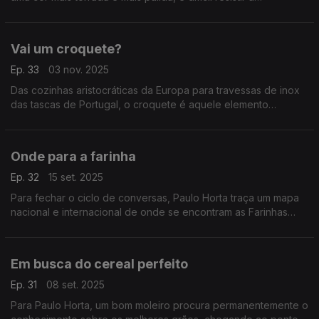
preciosidade triangular que é a chamuça.
Vai um croquete?
Ep. 33
03 nov. 2025
Das cozinhas aristocráticas da Europa para travessas de inox
das tascas de Portugal, o croquete é aquele elemento
omnipresente a que ninguém diz não.
Onde para a farinha
Ep. 32
15 set. 2025
Para fechar o ciclo de conversas, Paulo Horta traça um mapa
nacional e internacional de onde se encontram as Farinhas
Paulino Horta.
Em busca do cereal perfeito
Ep. 31
08 set. 2025
Para Paulo Horta, um bom moleiro procura permanentemente o