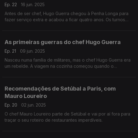
Ep. 22
16 jun. 2025
Antes de ser chef, Hugo Guerra chegou à Penha Longa para
fazer serviço extra e acabou a ficar quatro anos. Os turnos
eram muito longos, todos passavam por todas as funções, mas
a camaradagem fez valer a pena.
As primeiras guerras do chef Hugo Guerra
Ep. 21
09 jun. 2025
Nasceu numa família de militares, mas o chef Hugo Guerra era
um rebelde. A viagem na cozinha começou quando o
inscreveram na escola de hotelaria e o primeiro impacto foi
num restaurante com três estrelas Michelin.
Recomendações de Setúbal a Paris, com
Mauro Loureiro
Ep. 20
02 jun. 2025
O chef Mauro Loureiro parte de Setúbal e vai por aí fora para
traçar o seu roteiro de restaurantes imperdíveis.