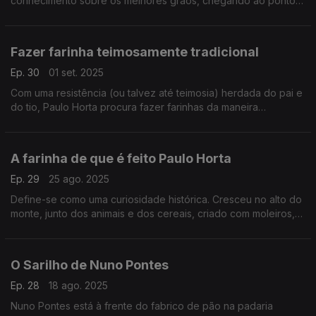
conhecimento sobre os melhores grãos, chegando ao ponto
de os identificar por análise visual ou até olfativa.
Fazer farinha teimosamente tradicional
Ep. 30
01 set. 2025
Com uma resistência (ou talvez até teimosia) herdada do pai e
do tio, Paulo Horta procura fazer farinhas da maneira
tradicional, usando a técnica de moagem certa e grãos
nutricionalmente interessantes.
A farinha de que é feito Paulo Horta
Ep. 29
25 ago. 2025
Define-se como uma curiosidade histórica. Cresceu no alto do
monte, junto dos animais e dos cereais, criado com moleiros,
gente orgulhosa da sua profissão. Era quase inevitável que
Paulo Horta se tornasse um.
O Sarilho de Nuno Pontes
Ep. 28
18 ago. 2025
Nuno Pontes está à frente do fabrico de pão na padaria