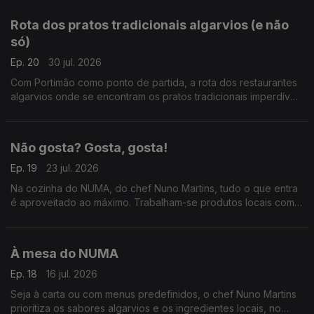
Rota dos pratos tradicionais algarvios (e não
só)
Ep. 20
30 jul. 2026
Com Portimão como ponto de partida, a rota dos restaurantes
algarvios onde se encontram os pratos tradicionais imperdíveis
e também aqueles que já ficam para lá da fronteira.
Não gosta? Gosta, gosta!
Ep. 19
23 jul. 2026
Na cozinha do NUMA, do chef Nuno Martins, tudo o que entra
é aproveitado ao máximo. Trabalham-se produtos locais com
técnicas tradicionais e convencem-se até os clientes mais
céticos a provar pratos diferentes.
À mesa do NUMA
Ep. 18
16 jul. 2026
Seja à carta ou com menus predefinidos, o chef Nuno Martins
prioritiza os sabores algarvios e os ingredientes locais, no