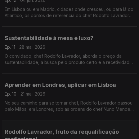
Ep. 12
04 jun. 2026
Em Lisboa ou em Madrid, cidades onde cresceu, ou para lá do
Atlântico, os pontos de referência do chef Rodolfo Lavrador
para quando quer ele próprio sentar-se à mesa.
Sustentabilidade à mesa é luxo?
Ep. 11
28 mai. 2026
O convidado, chef Rodolfo Lavrador, aborda o preço da
sustentabilidade, a busca pelo produto certo e a recetividade
do público, e aquilo que se pode encontrar na mesa do CURA.
Aprender em Londres, aplicar em Lisboa
Ep. 10
21 mai. 2026
No seu caminho para se tornar chef, Rodolfo Lavrador passou
pelo Mãos, em Londres, sob as ordens do chef Nuno Mendes.
Voltado a Lisboa, encontrou uma realidade mais movimentada
no Ofício.
Rodolfo Lavrador, fruto da requalificação