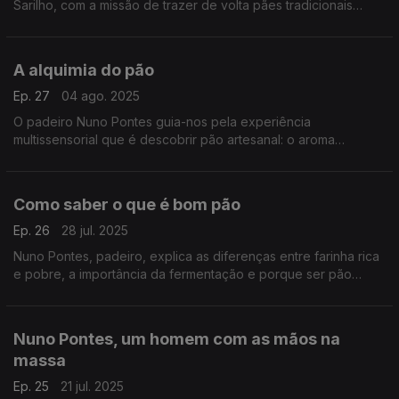
Sarilho, com a missão de trazer de volta pães tradicionais
esquecidos, recuperar receitas antigas de pastelaria e
ingredientes que ficaram esquecidos.
A alquimia do pão
Ep. 27
04 ago. 2025
O padeiro Nuno Pontes guia-nos pela experiência
multissensorial que é descobrir pão artesanal: o aroma
característico de uma padaria, as bolhas de ar e marcas na
côdea ou a diferença na densidade.
Como saber o que é bom pão
Ep. 26
28 jul. 2025
Nuno Pontes, padeiro, explica as diferenças entre farinha rica
e pobre, a importância da fermentação e porque ser pão
escuro nem sempre signfica que é melhor.
Nuno Pontes, um homem com as mãos na
massa
Ep. 25
21 jul. 2025