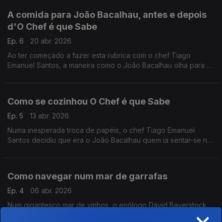
A comida para João Bacalhau, antes e depois
d'O Chef é que Sabe
Ep. 6
20 abr. 2026
Ao ter começado a fazer esta rubrica com o chef Tiago
Emanuel Santos, a maneira como o João Bacalhau olha para a
comida acabou por se transformar.
Como se cozinhou O Chef é que Sabe
Ep. 5
13 abr. 2026
Numa inesperada troca de papéis, o chef Tiago Emanuel
Santos decidiu que era o João Bacalhau quem ia sentar-se na
cadeira do convidado e contar de onde veio a ideia para esta
rubrica.
Como navegar num mar de garrafas
Ep. 4
06 abr. 2026
Num gigantesco mar de vinhos, o enólogo David Baverstock
×
aponta-nos o caminho para alguns dos seus favoritos.