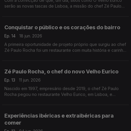
Com a convicção de que, um dia, sítios como O Velho Eurico
serão as novas tascas de Lisboa, a missão do chef Zé Paulo
Rocha tem sido tornar pratos tradicionais bem conhecidos de
novo atrativos para as novas gerações.
Conquistar o público e os corações do bairro
Ep. 14
18 jun. 2026
A primeira oportunidade de projeto próprio que surgiu ao chef
Zé Paulo Rocha foi um restaurante com muita história e carinho
do bairro: O Velho Eurico. O público gostou, mas conquistar os
vizinhos foi mais difícil.
Zé Paulo Rocha, o chef do novo Velho Eurico
Ep. 13
11 jun. 2026
Nascido em 1997, empresário desde 2019, o chef Zé Paulo
Rocha pegou no restaurante Velho Eurico, em Lisboa, e
transformou-o, respeitando a tradição de muitos anos que o
espaço já trazia.
Experiências ibéricas e extraibéricas para
comer