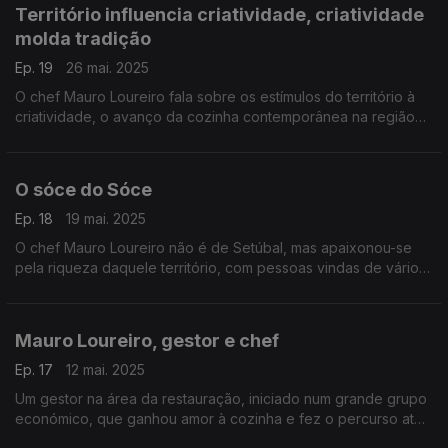
Território influencia criatividade, criatividade
molda tradição
Ep. 19
26 mai. 2025
O chef Mauro Loureiro fala sobre os estímulos do território à
criatividade, o avanço da cozinha contemporânea na região
de Setúbal e a influência da comida saudável na cozinha atual.
O sóce do Sóce
Ep. 18
19 mai. 2025
O chef Mauro Loureiro não é de Setúbal, mas apaixonou-se
pela riqueza daquele território, com pessoas vindas de vários
pontos do país, vinho, queijo e peixe. Foi lá que abriu o seu
restaurante Sóce.
Mauro Loureiro, gestor e chef
Ep. 17
12 mai. 2025
Um gestor na área da restauração, iniciado num grande grupo
económico, que ganhou amor à cozinha e fez o percurso até
cozinha... e parte da culpa foi do francês! O chef Mauro