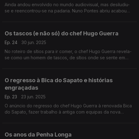
Ainda andou envolvido no mundo audiovisual, mas desiludiu-
se e reencontrou-se na padaria. Nuno Pontes abriu acabou
por criar o próprio negócio e está decidido a trazer de volta o
bom pão.
Os tascos (e não só) do chef Hugo Guerra
Ep. 24
30 jun. 2025
No roteiro de sítios para ir comer, o chef Hugo Guerra revela-
se como um homem de tascos, de sítios onde se sente em
casa... e, às vezes, nem é pela comida que gosta de ir!
O regresso à Bica do Sapato e histórias
engraçadas
Ep. 23
23 jun. 2025
O anúncio do regresso do chef Hugo Guerra à renovada Bica
do Sapato, fazer trabalho à antiga com equipas da nova
geração e histórias de uma fobia muito particular.
Os anos da Penha Longa