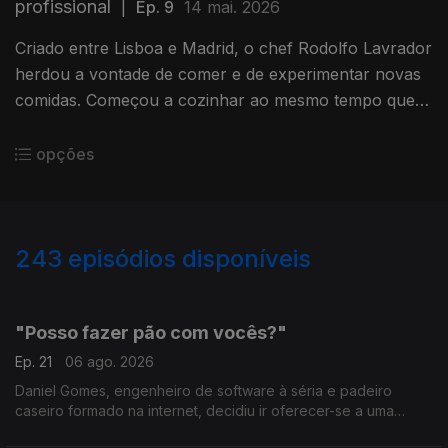
profissional
|
Ep. 9
14 mai. 2026
Criado entre Lisboa e Madrid, o chef Rodolfo Lavrador
herdou a vontade de comer e de experimentar novas
comidas. Começou a cozinhar ao mesmo tempo que o
pai e acabou por perceber que era na cozinha que
queria estar.
opções
243
episódios disponíveis
928848
887864
857288
837575
"Posso fazer pão com vocês?"
Ep. 21
06 ago. 2026
Daniel Gomes, engenheiro de software à séria e padeiro
caseiro formado na internet, decidiu ir oferecer-se a uma
padaria para pôr as mãos na massa.