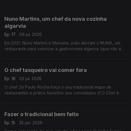
NUMA. Encontramos, por exemplo, uma cataplana diferente ou
um polvo que pode ser comido à colher.
Nuno Martins, um chef da nova cozinha
algarvia
Ep. 17
09 jul. 2026
Em 2021, Nuno Martins e Manuela João abriram o NUMA, um
restaurante para valorizar a gastronomia algarvia (que não é
só peixe grelhado), fazer algo diferente em Portimão e fixar
uma clientela local de portugueses.
O chef tasqueiro vai comer fora
Ep. 16
02 jul. 2026
O chef Zé Paulo Rocha traça o seu tradicional mapa de
restaurantes e pratos favoritos dos convidados d'O Chef é
que Sabe.
Fazer o tradicional bem feito
Ep. 15
25 jun. 2026