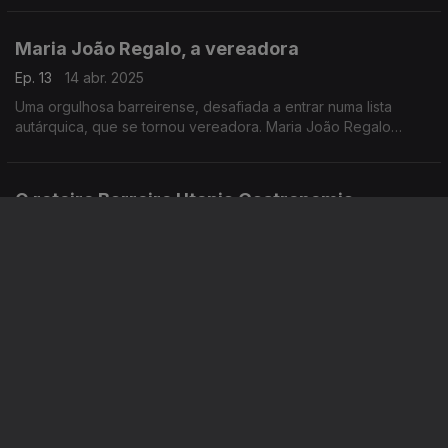
vida ao território e torná-lo mais apelativo.
Maria João Regalo, a vereadora
Ep. 13
14 abr. 2025
Uma orgulhosa barreirense, desafiada a entrar numa lista
autárquica, que se tornou vereadora. Maria João Regalo
redinamizou o Mercado Municipal 1.º de Maio, mas não sem
alguma resistência à mudança.
O roteiro Barreiro Utopia Gastronomia
Ep. 12
07 abr. 2025
O percurso indispensável na cidade do Barreiro, com as
recomendações do Jorge Zacarias, do Guilherme Möllering e
da Teresa Cerca, para quem é bom garfo.
Um BUG cheio de planos
Ep. 11
31 mar. 2025
A associação Barreiro Utopia Gastronomia quer levar a cozinha
dos seus restaurantes para fora de portas, num autocarro