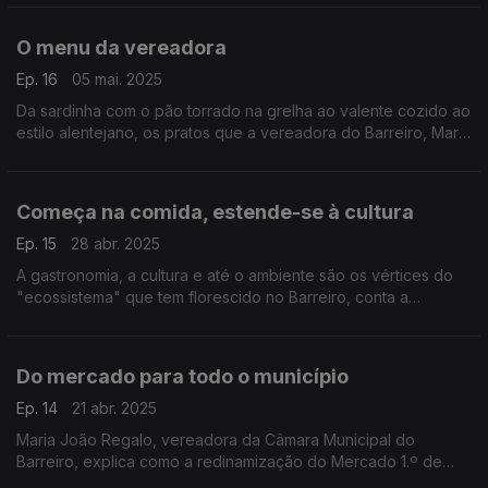
Loureiro vem contar o seu percurso.
O menu da vereadora
Ep. 16
05 mai. 2025
Da sardinha com o pão torrado na grelha ao valente cozido ao
estilo alentejano, os pratos que a vereadora do Barreiro, Maria
João Regalo, mais gosta de comer.
Começa na comida, estende-se à cultura
Ep. 15
28 abr. 2025
A gastronomia, a cultura e até o ambiente são os vértices do
"ecossistema" que tem florescido no Barreiro, conta a
vereadora Maria João Regalo. E será que há produção local
de vinho?
Do mercado para todo o município
Ep. 14
21 abr. 2025
Maria João Regalo, vereadora da Câmara Municipal do
Barreiro, explica como a redinamização do Mercado 1.º de
Maio, com a abertura de restaurantes, veio trazer uma nova