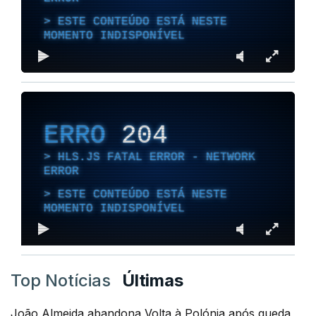
ESTE CONTEÚDO ESTÁ NESTE
MOMENTO INDISPONÍVEL
ERRO
204
HLS.JS FATAL ERROR - NETWORK
ERROR
ESTE CONTEÚDO ESTÁ NESTE
MOMENTO INDISPONÍVEL
Top Notícias
Últimas
João Almeida abandona Volta à Polónia após queda