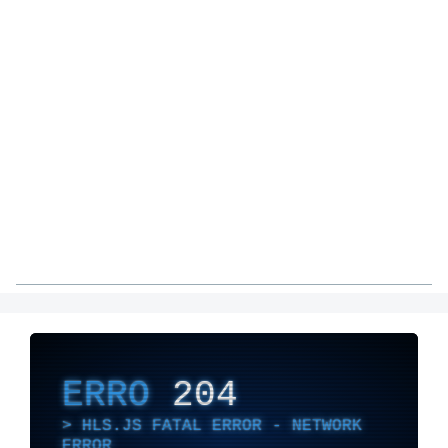
ERRO
204
HLS.JS FATAL ERROR - NETWORK
ERROR