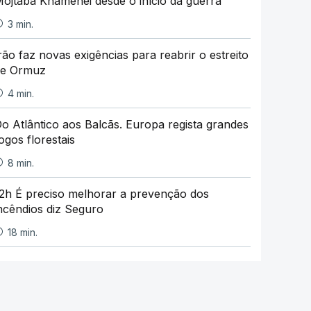
ojtaba Khamenei desde o início da guerra
3 min.
rão faz novas exigências para reabrir o estreito
de Ormuz
4 min.
o Atlântico aos Balcãs. Europa regista grandes
ogos florestais
8 min.
2h É preciso melhorar a prevenção dos
ncêndios diz Seguro
18 min.