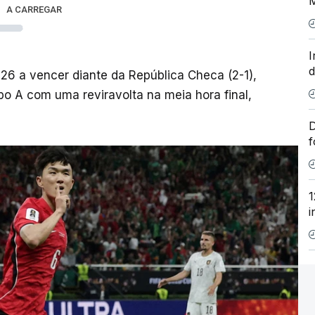
M
A CARREGAR
I
26 a vencer diante da República Checa (2-1),
o A com uma reviravolta na meia hora final,
D
f
1
i