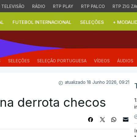
TELEVISÃO
RÁDIO
RTP PLAY
RTP PALCO
RTP ZIG ZA
AL
FUTEBOL INTERNACIONAL
SELEÇÕES
+ MODALI
a derrota checos
S
SELEÇÕES
SELEÇÃO PORTUGUESA
VÍDEOS
ÁUDIOS
atualizado 18 Junho 2026, 09:21
ana derrota checos
1
i
I