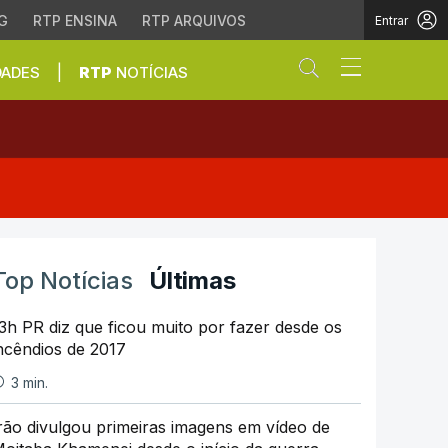
G
RTP ENSINA
RTP ARQUIVOS
Entrar
Abrir campo de
|
DADES
RTP
NOTÍCIAS
Top Notícias
Últimas
3h PR diz que ficou muito por fazer desde os
ncêndios de 2017
3 min.
rão divulgou primeiras imagens em vídeo de