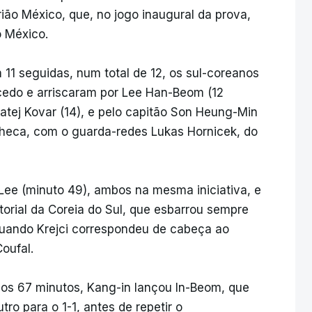
rião México, que, no jogo inaugural da prova,
o México.
 11 seguidas, num total de 12, os sul-coreanos
cedo e arriscaram por Lee Han-Beom (12
atej Kovar (14), e pelo capitão Son Heung-Min
Checa, com o guarda-redes Lukas Hornicek, do
ee (minuto 49), ambos na mesma iniciativa, e
itorial da Coreia do Sul, que esbarrou sempre
quando Krejci correspondeu de cabeça ao
Coufal.
aos 67 minutos, Kang-in lançou In-Beom, que
ro para o 1-1, antes de repetir o