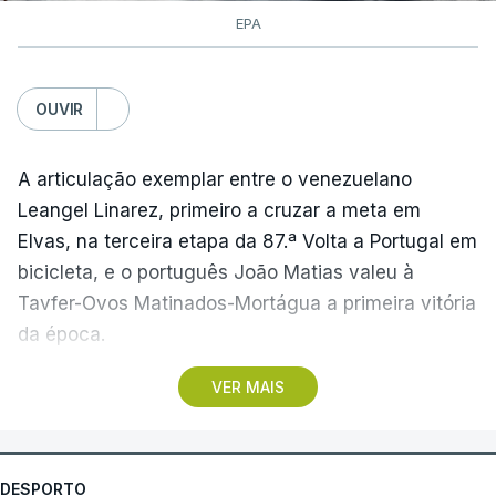
EPA
OUVIR
A articulação exemplar entre o venezuelano
Leangel Linarez, primeiro a cruzar a meta em
Elvas, na terceira etapa da 87.ª Volta a Portugal em
bicicleta, e o português João Matias valeu à
Tavfer-Ovos Matinados-Mortágua a primeira vitória
da época.
VER MAIS
Discreta nas chegadas ao Palácio Nacional de
Queluz, na quinta-feira, e a Albufeira, na sexta-
feira, a equipa dirigida por Gustavo Veloso
apresentou a sua melhor versão nos derradeiros
DESPORTO