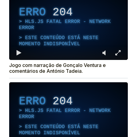
ERRO
204
HLS.JS FATAL ERROR - NETWORK
ERROR
ESTE CONTEÚDO ESTÁ NESTE
MOMENTO INDISPONÍVEL
Jogo com narração de Gonçalo Ventura e
comentários de António Tadeia.
ERRO
204
HLS.JS FATAL ERROR - NETWORK
ERROR
ESTE CONTEÚDO ESTÁ NESTE
MOMENTO INDISPONÍVEL