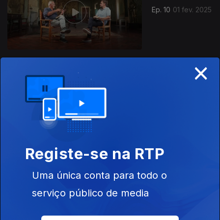
Ep. 10
01 fev. 2025
×
830159
Ep. 11
08 fev. 2025
Registe-se na RTP
Uma única conta para todo o
Ep. 12
15 fev. 2025
serviço público de media