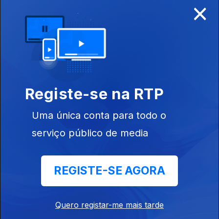
×
Disponível para iOS, Android, Apple TV, Android TV e
CarPlay
Registe-se na RTP
Uma única conta para todo o
serviço público de media
REGISTE-SE AGORA
NOTÍCIAS
DESPORTO
Quero registar-me mais tarde
TELEVISÃO