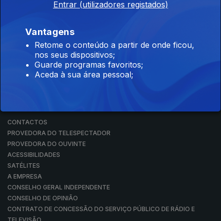
Entrar (utilizadores registados)
RÁDIO
RTP ARQUIVOS
RTP ENSINA
Vantagens
RTP PLAY
Retome o conteúdo a partir de onde ficou,
EM DIRETO
nos seus dispositivos;
REVER PROGRAMAS
Guarde programas favoritos;
Aceda à sua área pessoal;
CONCURSOS
PERGUNTAS FREQUENTES
CONTACTOS
CONTACTOS
PROVEDORA DO TELESPECTADOR
PROVEDORA DO OUVINTE
ACESSIBILIDADES
SATÉLITES
A EMPRESA
CONSELHO GERAL INDEPENDENTE
CONSELHO DE OPINIÃO
CONTRATO DE CONCESSÃO DO SERVIÇO PÚBLICO DE RÁDIO E
TELEVISÃO