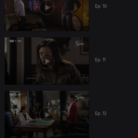
Ep. 10
269114
Ep. 11
Ep. 12