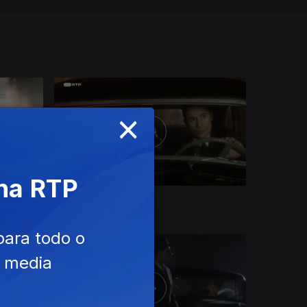
×
 na RTP
Ep. 4
para todo o
e media