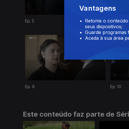
Vantagens
Retome o conteúdo a
Ep. 5
Ep. 6
seus dispositivos;
Guarde programas f
824540
Aceda à sua área pe
Ep. 9
Ep. 10
Este conteúdo faz parte de Sér