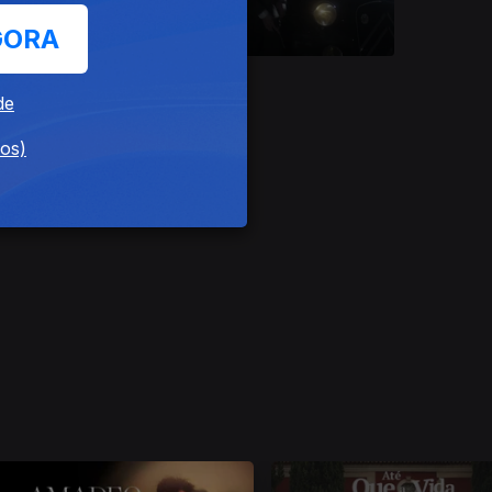
GORA
Ep. 8
de
dos)