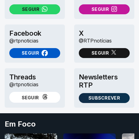
SEGUIR
SEGUIR
NO WHATSAPP
NO INSTAGRAM
Facebook
X
@rtpnoticias
@RTPnotícias
SEGUIR
SEGUIR
NO FACEBOOK
NO X (TWITTER)
Threads
Newsletters
RTP
@rtpnoticias
SEGUIR
SUBSCREVER
NO THREADS
AS NEWSLETTERS RTP
Em Foco