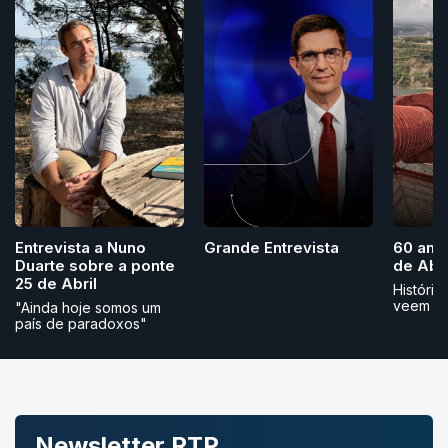
Grande Entrevista
Entrevista a Nuno
60 ano
Duarte sobre a ponte
de Abri
25 de Abril
História
veem
"Ainda hoje somos um
país de paradoxos"
Newsletter RTP