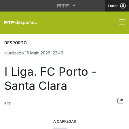
Entrar
I Liga. FC Porto - Sant
DESPORTO
atualizado 16 Maio 2026, 22:46
I Liga. FC Porto -
Santa Clara
RTP
A CARREGAR