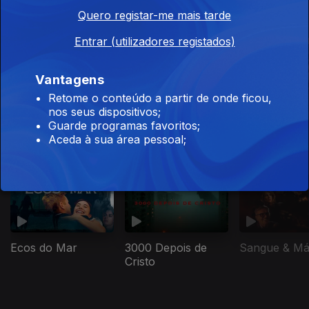
Este conteúdo faz parte de Para ver
Quero registar-me mais tarde
com a cara-metade
Entrar (utilizadores registados)
Vantagens
Retome o conteúdo a partir de onde ficou,
It´s a Date!
Appaixonados
O Amor é Lind
nos seus dispositivos;
Porque Sim!
Guarde programas favoritos;
Aceda à sua área pessoal;
Este conteúdo faz parte de RTP Lab
Ecos do Mar
3000 Depois de
Sangue & M
Cristo