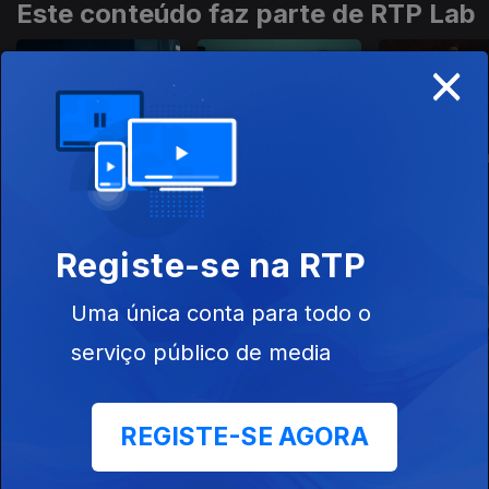
Este conteúdo faz parte de RTP Lab
×
Ecos do Mar
3000 Depois de
Sangue & M
Cristo
Este conteúdo faz parte de Séries
nacionais
Registe-se na RTP
Uma única conta para todo o
serviço público de media
Salto de Fé
Odisseia
Millennial Ma
REGISTE-SE AGORA