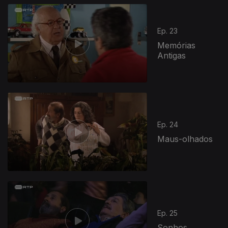
377802
Ep. 23
Memórias
Antigas
Ep. 24
Maus-olhados
378204
Ep. 25
Sonhos