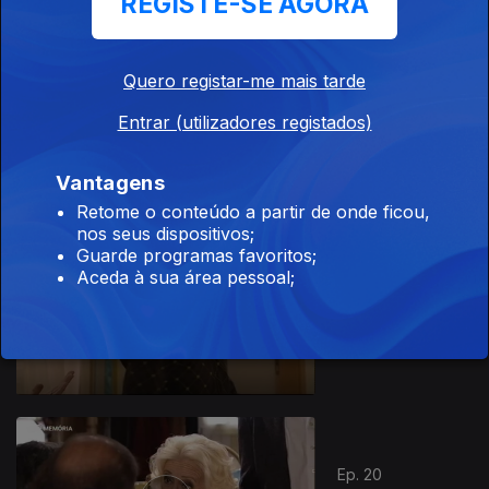
REGISTE-SE AGORA
Quero registar-me mais tarde
Ep. 18
Entrar (utilizadores registados)
As eleições
Vantagens
Retome o conteúdo a partir de onde ficou,
nos seus dispositivos;
Guarde programas favoritos;
Aceda à sua área pessoal;
Ep. 19
O Nascimento
Ep. 20