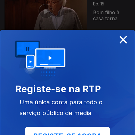
Ep. 15
Bom filho à
casa torna
×
Ep. 16
O sapato da
Cinderela
Registe-se na RTP
Uma única conta para todo o
Ep. 17
serviço público de media
Tenda de
campanha