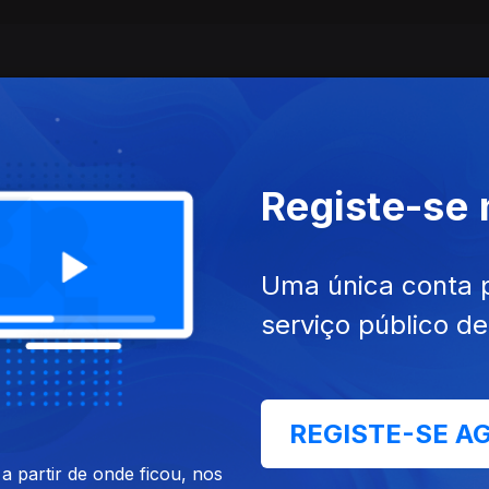
Registe-se
Uma única conta 
serviço público d
Ep. 3
Prima
Irmandade
REGISTE-SE A
 partir de onde ficou, nos