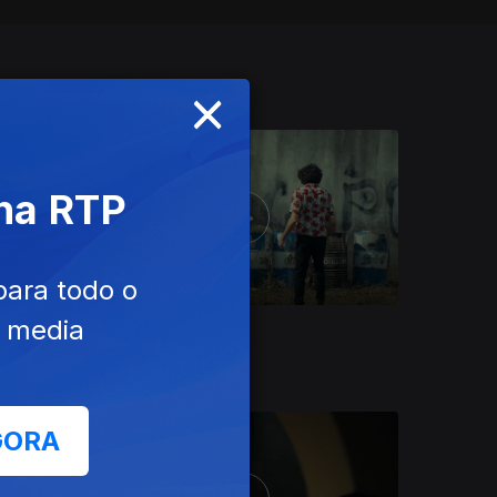
×
 na RTP
para todo o
e media
Ep. 4
Erro Belo
GORA