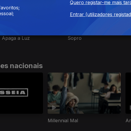
Quero registar-me mais tar
avoritos;
ssoal;
Entrar (utilizadores regista
Ep. 7
o Apaga a Luz
Sopro
ies nacionais
Millennial Mal
A