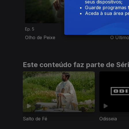
seus dispositivos;
Guarde programas f
Aceda à sua área pe
Ep. 5
Ep. 6
Olho de Peixe
O Últim
Este conteúdo faz parte de Sér
Salto de Fé
Odisseia