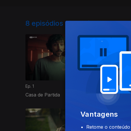
8
episódios disponíveis
Ep. 1
Ep. 2
Casa de Partida
A Obra 
700184
Vantagens
Retome o conteúdo a