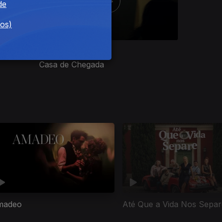
de
dos)
Ep. 8
Casa de Chegada
madeo
Até Que a Vida Nos Separ