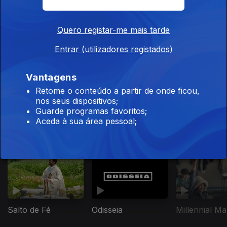
Quero registar-me mais tarde
Entrar (utilizadores registados)
Ep. 8
Casa de
Vantagens
Chegada
Retome o conteúdo a partir de onde ficou,
nos seus dispositivos;
Guarde programas favoritos;
Aceda à sua área pessoal;
Este conteúdo faz parte de Séries
nacionais
Salto de Fé
Odisseia
Millennial Ma