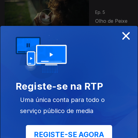
Ep. 5
Olho de Peixe
×
Ep. 6
O Último Apaga
a Luz
Registe-se na RTP
Uma única conta para todo o
700184
serviço público de media
Ep. 7
Sopro
REGISTE-SE AGORA