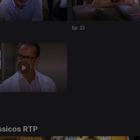
Ep. 23
ssicos RTP