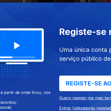
Ep. 7
Registe-se
Uma única conta 
serviço público d
Ep. 11
REGISTE-SE A
 partir de onde ficou, nos
Quero registar-me mais tar
avoritos;
ssoal;
Entrar (utilizadores regista