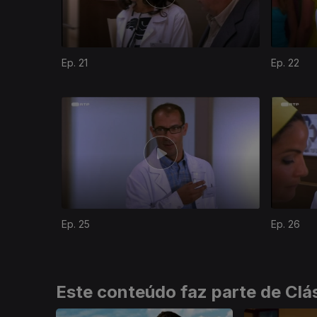
Ep. 21
Ep. 22
730243
Ep. 25
Ep. 26
Este conteúdo faz parte de Clá