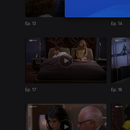
Ep. 13
Ep. 14
Ep. 17
Ep. 18
729696