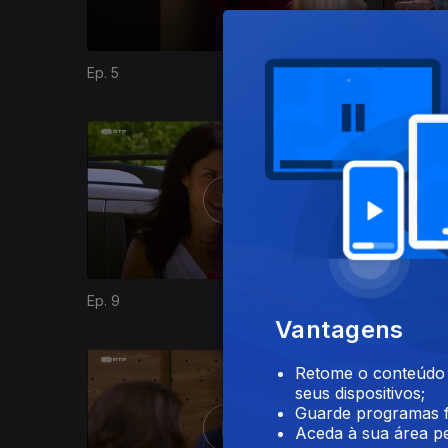
Ep. 5
Ep. 6
727097
Ep. 9
Ep. 10
Vantagens
Retome o conteúdo a
seus dispositivos;
Guarde programas f
Aceda à sua área pe