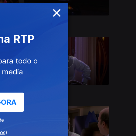
×
Ep. 8
 na RTP
para todo o
e media
Ep. 12
GORA
de
dos)