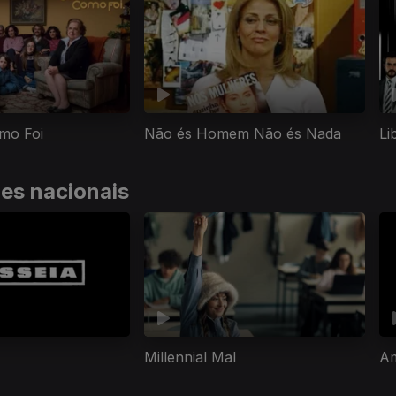
mo Foi
Não és Homem Não és Nada
Li
ies nacionais
Millennial Mal
A