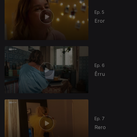
Ep. 5
Eror
Ep. 6
Êrru
811359
Ep. 7
Rero