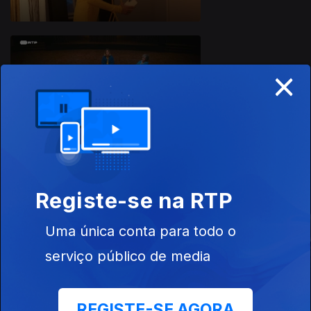
×
Ep. 8
Orre
Este conteúdo faz parte de Séries
nacionais
Registe-se na RTP
Uma única conta para todo o
serviço público de media
Salto de Fé
Odisseia
Millennial Ma
REGISTE-SE AGORA