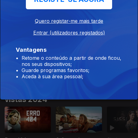
Este conteúdo faz parte de Para
Quero registar-me mais tarde
maratonar
Entrar (utilizadores registados)
Vantagens
Retome o conteúdo a partir de onde ficou,
nos seus dispositivos;
Millennial Mal
Sombras no Mar
Um Tempo A
Guarde programas favoritos;
Outro
Aceda à sua área pessoal;
Este conteúdo faz parte de Mais
vistas 2024