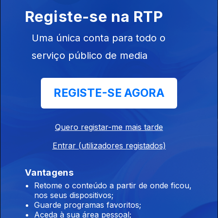
Registe-se na RTP
Mulheres Que
3 Mulheres
Era Bonito Vê
Uma única conta para todo o
Contam
Pensar
serviço público de media
REGISTE-SE AGORA
Este conteúdo faz parte de Para
todas as mães
Quero registar-me mais tarde
Entrar (utilizadores registados)
Mulheres Que
A Mãe do Se
Desafios de Mãe
Vantagens
Contam
Ministro
Retome o conteúdo a partir de onde ficou,
nos seus dispositivos;
Guarde programas favoritos;
Este conteúdo faz parte de
Aceda à sua área pessoal;