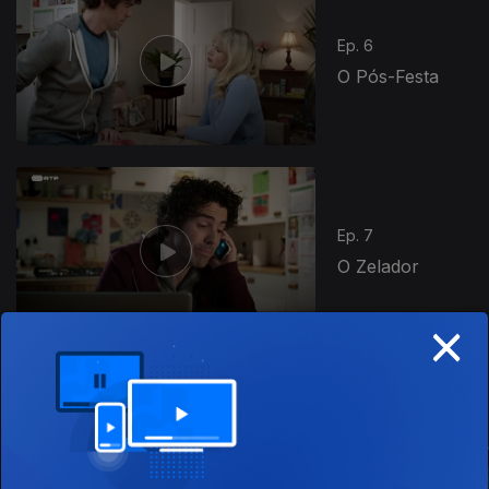
Ep. 6
O Pós-Festa
880332
Ep. 7
O Zelador
×
Este conteúdo faz parte de Para
todas as mulheres