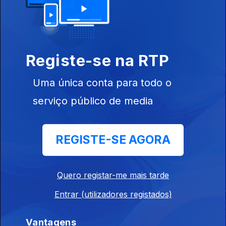
Este conteúdo faz parte de
Exclusivas RTP Play
Registe-se na RTP
Uma única conta para todo o
serviço público de media
A Idade da Ira
Dezoito
HIT
REGISTE-SE AGORA
Este conteúdo faz parte de Para
Quero registar-me mais tarde
todas as mulheres
Entrar (utilizadores registados)
Vantagens