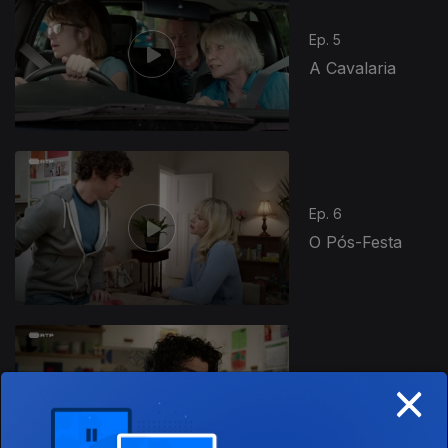
Ep. 5
A Cavalaria
Ep. 6
O Pós-Festa
880332
×
Ep. 7
O Zelador