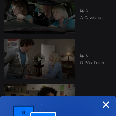
Ep. 5
A Cavalaria
Ep. 6
O Pós-Festa
880332
×
Ep. 7
O Zelador