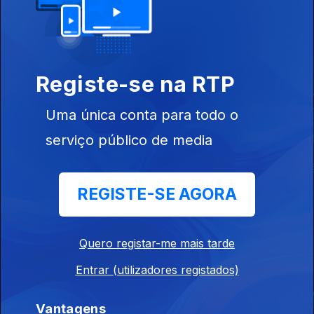
Este conteúdo faz parte de Para
todas as mulheres
Registe-se na RTP
Uma única conta para todo o
serviço público de media
Mulheres Que
3 Mulheres
Era Bonito Vê
Contam
Pensar
REGISTE-SE AGORA
Quero registar-me mais tarde
Este conteúdo faz parte de Para
Entrar (utilizadores registados)
todas as mães
Vantagens