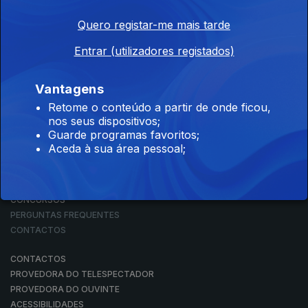
Quero registar-me mais tarde
Entrar (utilizadores registados)
NOTÍCIAS
DESPORTO
TELEVISÃO
Vantagens
RÁDIO
Retome o conteúdo a partir de onde ficou,
RTP ARQUIVOS
nos seus dispositivos;
RTP ENSINA
Guarde programas favoritos;
RTP PLAY
Aceda à sua área pessoal;
EM DIRETO
REVER PROGRAMAS
CONCURSOS
PERGUNTAS FREQUENTES
CONTACTOS
CONTACTOS
PROVEDORA DO TELESPECTADOR
PROVEDORA DO OUVINTE
ACESSIBILIDADES