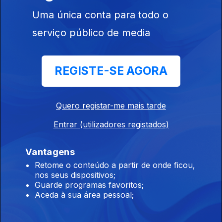
Ep. 11
Uma única conta para todo o
serviço público de media
REGISTE-SE AGORA
Ep. 12
Quero registar-me mais tarde
Entrar (utilizadores registados)
Vantagens
448146
Retome o conteúdo a partir de onde ficou,
nos seus dispositivos;
Guarde programas favoritos;
Ep. 13
Aceda à sua área pessoal;