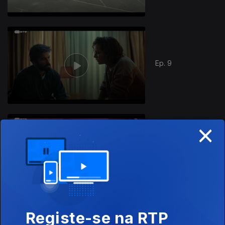
Ep. 9
×
Ep. 10
447301
Registe-se na RTP