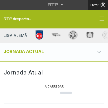
Entrar
Jornada Atual FC Heide
LIGA ALEMÃ
JORNADA ACTUAL
Jornada Atual
A CARREGAR