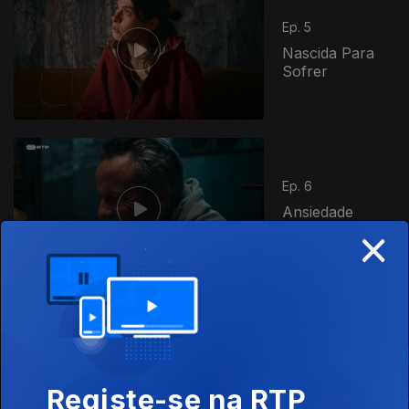
Ep. 5
Nascida Para
Sofrer
Ep. 6
Ansiedade
×
Digital
Este conteúdo faz parte de Gen Z
Registe-se na RTP