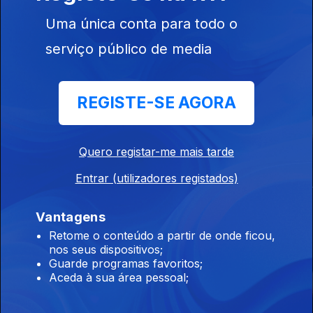
Uma única conta para todo o
Casa Do Cais
A Idade da Ira
HIT
serviço público de media
Este conteúdo faz parte de Grandes
dramas
REGISTE-SE AGORA
Quero registar-me mais tarde
Entrar (utilizadores registados)
Ludwig
Dezoito
Um Tempo A
Outro
Vantagens
Este conteúdo faz parte de Para
Retome o conteúdo a partir de onde ficou,
maratonar
nos seus dispositivos;
Guarde programas favoritos;
Aceda à sua área pessoal;