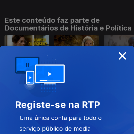
Este conteúdo faz parte de
Documentários de História e Política
×
Adaptar ou
Lucy Worsley
O Mundo do
Resistir? A Saúde
Investiga
Imperador 
da Democracia no
com Mary Be
Século XXI
Registe-se na RTP
Este conteúdo faz parte de
Documentários de Património,
Uma única conta para todo o
Tradições e Gastronomia
serviço público de media