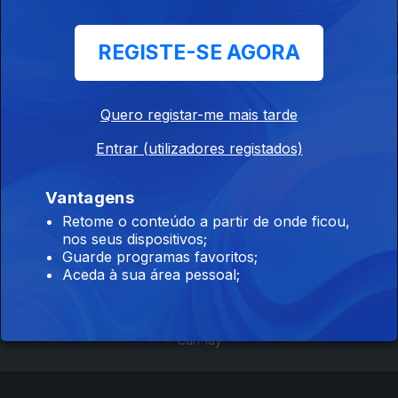
REGISTE-SE AGORA
Portugal no Mundo
Toiro de Lide I
A Maldição d
- Festa de São
Açúcar
João em Clermont
Quero registar-me mais tarde
Ferrand
Entrar (utilizadores registados)
Vantagens
Retome o conteúdo a partir de onde ficou,
Instale a aplicação
RTP Play
nos seus dispositivos;
Guarde programas favoritos;
Aceda à sua área pessoal;
Disponível para iOS, Android, Apple TV, Android TV e
CarPlay