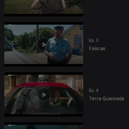
Ep. 3
Faíscas
Ep. 4
Terra Queimada
866434