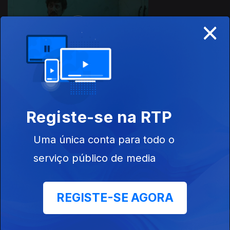
×
Ep. 5
Fogo nas Mãos
Ep. 6
Registe-se na RTP
Cinzas
Uma única conta para todo o
serviço público de media
Este conteúdo faz parte de Séries
nacionais
REGISTE-SE AGORA