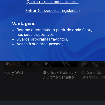
Quero registar-me mais tarde
Entrar (utilizadores registados)
Salto de Fé
Odisseia
Millennial Ma
Vantagens
Retome o conteúdo a partir de onde ficou,
nos seus dispositivos;
Este conteúdo faz parte de Mistério
Guarde programas favoritos;
& Crime
Aceda à sua área pessoal;
O Diário de
Harry Wild
Sherlock Holmes -
Sherlock Ho
O Último Vampiro