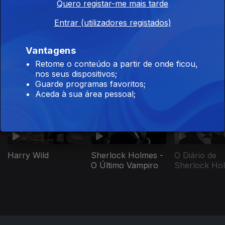
Quero registar-me mais tarde
Entrar (utilizadores registados)
Salto de Fé
Odisseia
Millennial Ma
Vantagens
Retome o conteúdo a partir de onde ficou,
nos seus dispositivos;
Este conteúdo faz parte de Mistério
Guarde programas favoritos;
& Crime
Aceda à sua área pessoal;
O Diário de
Harry Wild
Sherlock Holmes -
Sherlock Ho
O Último Vampiro