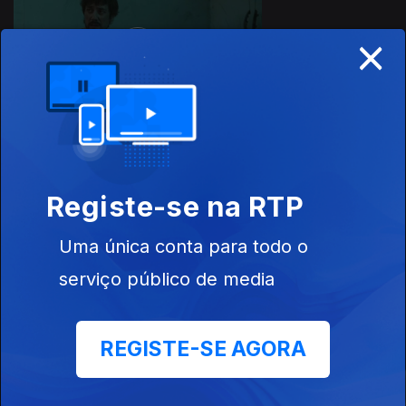
×
Ep. 5
Fogo nas Mãos
Ep. 6
Registe-se na RTP
Cinzas
Uma única conta para todo o
serviço público de media
Este conteúdo faz parte de Séries
nacionais
REGISTE-SE AGORA