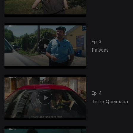
Ep. 3
Faíscas
Ep. 4
Terra Queimada
866434