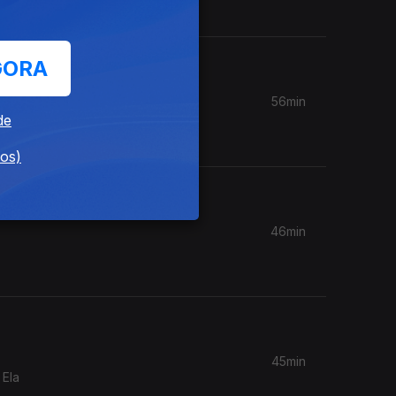
pedra
GORA
56min
igo de
de
dos)
46min
45min
 Ela