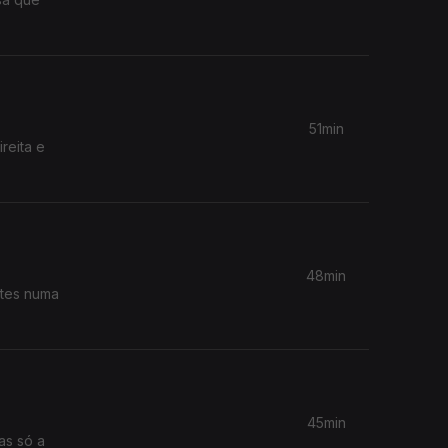
51min
reita e
48min
ntes numa
45min
as só a