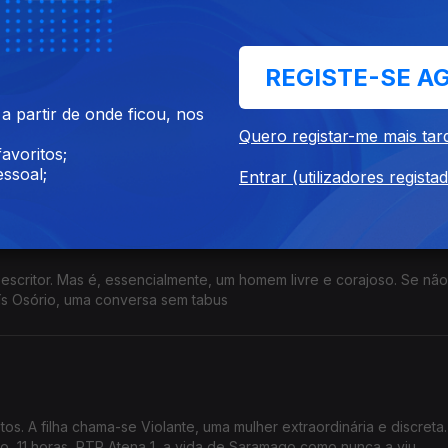
ovem.José Cid conversa com Luís Osório e não ficará pedra sobre 
REGISTE-SE A
 partir de onde ficou, nos
ono do Diário de Notícias, controla a distribuição de jornais e é am
Quero registar-me mais tar
 perguntas de Luís Osório
avoritos;
ssoal;
Entrar (utilizadores regista
 escritor. Mas é, essencialmente, um homem livre e corajoso. Se não
ís Osório, uma conversa sem tabus
s. A filha chama-se Violante, uma mulher extraordinária e discreta.
onversa com Luís Osório, domingo, 11 horas, RTP Atena 1, a vida de Saramago como nunca a viu.