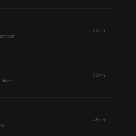
50min
s também
46min
 Talvez
45min
ria