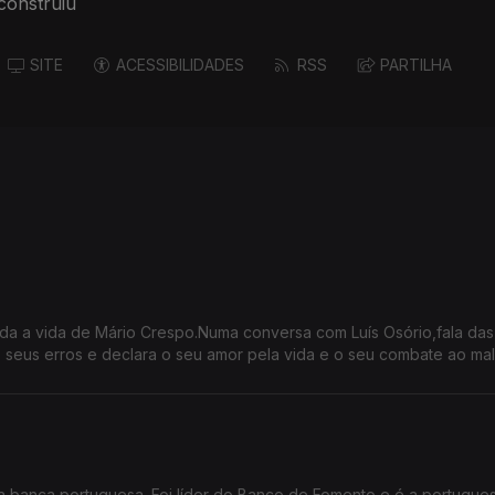
construiu
SITE
ACESSIBILIDADES
RSS
PARTILHA
 toda a vida de Mário Crespo.Numa conversa com Luís Osório,fala da
 seus erros e declara o seu amor pela vida e o seu combate ao mal
da banca portuguesa. Foi líder do Banco de Fomento e é a portugue