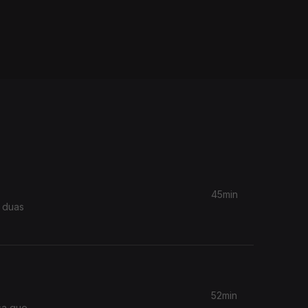
45min
s duas
52min
sa que