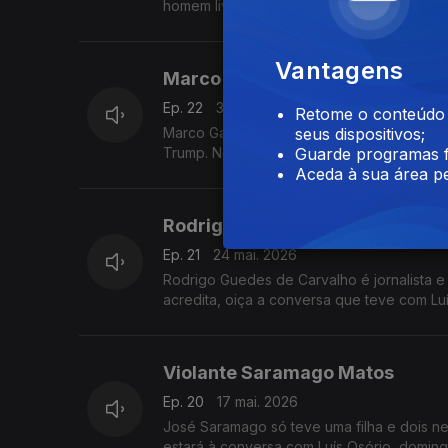
homem livre que, tendo 84 anos, parece j
Vantagens
Marco Galinha
Ep. 22
31 mai. 2026
Retome o conteúdo a
Marco Galinha fatura quase mil milhões, é d
seus dispositivos;
Trump. No domingo, responderá a todas as
Guarde programas f
Aceda à sua área pe
Rodrigo Guedes de Carvalho
Ep. 21
24 mai. 2026
Rodrigo Guedes de Carvalho é jornalista e
acredita, oiça a conversa que teve com Lu
Violante Saramago Matos
Ep. 20
17 mai. 2026
José Saramago só teve uma filha e dois neto
estará à c