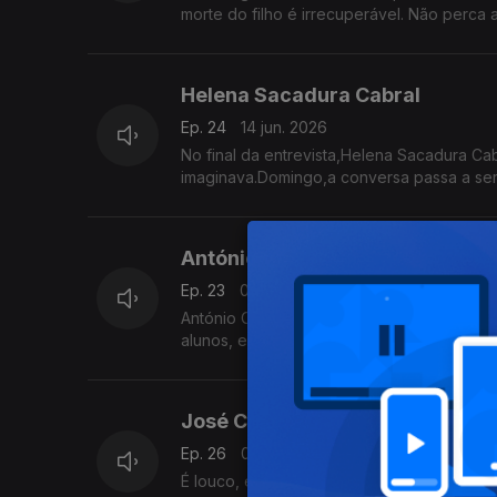
morte do filho é irrecuperável. Não perca
Helena Sacadura Cabral
Ep. 24
14 jun. 2026
No final da entrevista,Helena Sacadura Ca
imaginava.Domingo,a conversa passa a ser
país
António Castro Caeiro
Ep. 23
07 jun. 2026
António Castro Caeiro é o mais luminoso do
alunos, enorme comunicador. Dificilmente e
José Cid
Ep. 26
01 jun. 2026
É louco, excessivo e indomável. Compôs c