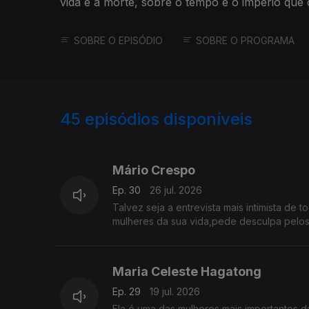
vida e a morte, sobre o tempo e o império que 
SOBRE O EPISÓDIO
SOBRE O PROGRAMA
45
episódios disponíveis
927562
908580
Mário Crespo
Ep. 30
26 jul. 2026
Talvez seja a entrevista mais intimista de
mulheres da sua vida,pede desculpa pelos
Maria Celeste Hagatong
Ep. 29
19 jul. 2026
Ela é uma das mulheres mais importantes 