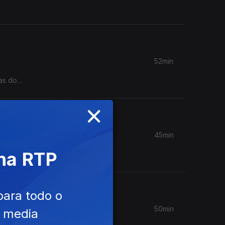
52min
as do
×
45min
 pelos
 na RTP
para todo o
50min
e media
as é um