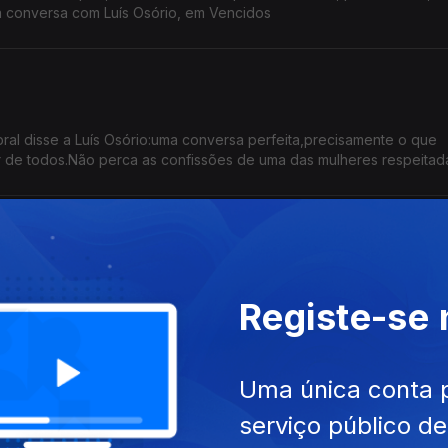
 a conversa com Luís Osório, em Vencidos
bral disse a Luís Osório:uma conversa perfeita,precisamente o que
 de todos.Não perca as confissões de uma das mulheres respeitad
s intelectuais portugueses. Filósofo, tradutor de Aristóteles, amado
Registe-se
squecerá esta entrevista de Luís Osório.
Uma única conta 
serviço público d
anções que tornou imortais,incompatibilizou-se com meio mundo,m