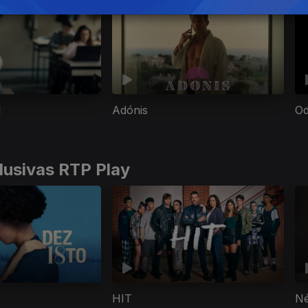
l
Adónis
Od
lusivas RTP Play
HIT
Né