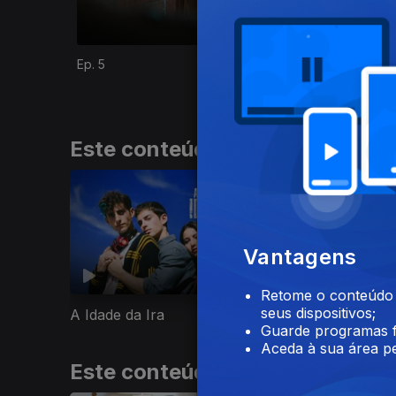
Ep. 5
Ep. 6
Este conteúdo faz parte de Gen
Vantagens
Retome o conteúdo a
seus dispositivos;
A Idade da Ira
HIT
Guarde programas f
Aceda à sua área pe
Este conteúdo faz parte de Rir 