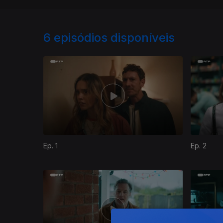
6
episódios disponíveis
Ep. 1
Ep. 2
869068