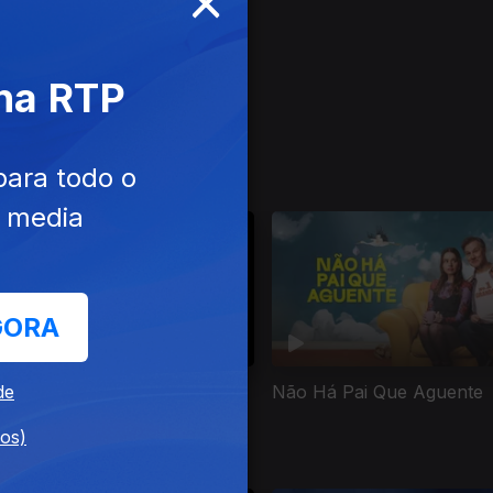
 na RTP
para todo o
e media
GORA
de
tuações Delicadas
Não Há Pai Que Aguente
dos)