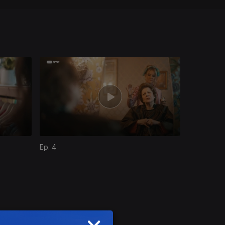
Ep. 4
×