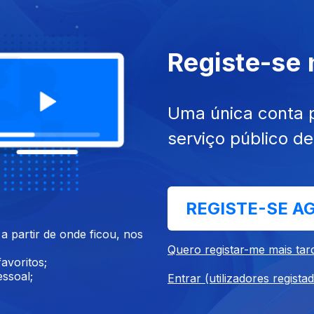
Registe-se
Uma única conta 
 Z
serviço público d
REGISTE-SE A
 partir de onde ficou, nos
Casa Do Cais
Quero registar-me mais tar
Si
avoritos;
ssoal;
Entrar (utilizadores regista
é o melhor remédio