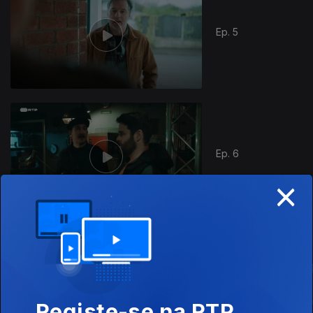
Ep. 5
Ep. 6
×
Este conteúdo faz parte de Gen Z
Registe-se na RTP