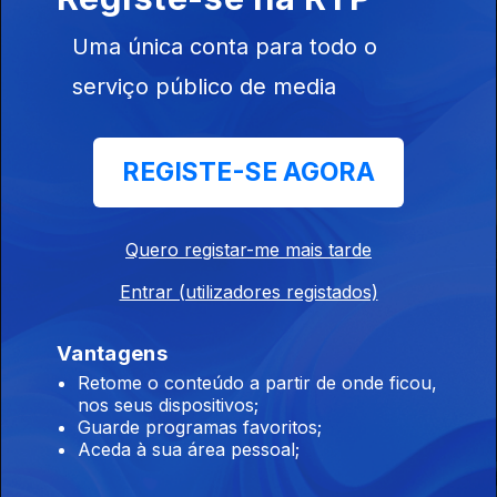
Zorras
A Idade da Ira
HIT
Uma única conta para todo o
serviço público de media
Este conteúdo faz parte de Rir é o
melhor remédio
REGISTE-SE AGORA
Quero registar-me mais tarde
Salto de Fé
Millennial Mal
Adónis
Entrar (utilizadores registados)
Vantagens
Retome o conteúdo a partir de onde ficou,
Este conteúdo faz parte de
nos seus dispositivos;
Guarde programas favoritos;
Exclusivas RTP Play
Aceda à sua área pessoal;