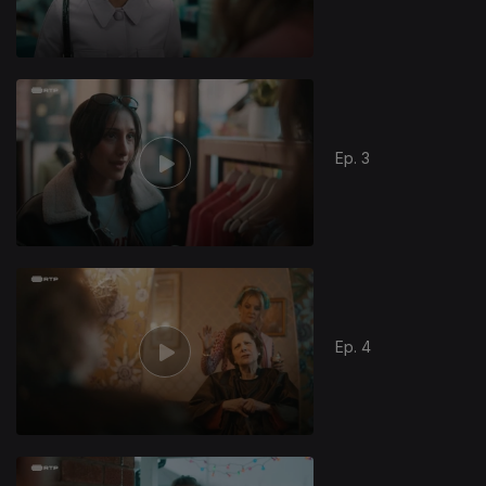
Ep. 3
Ep. 4
869068