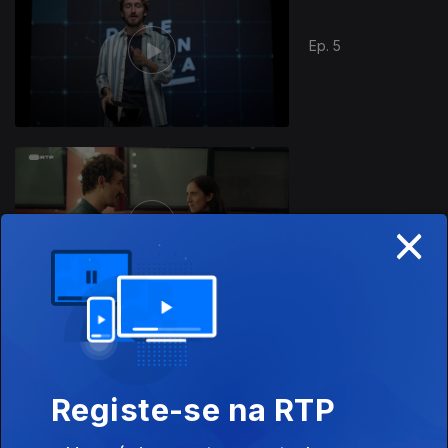
Ep. 5
×
Ep. 6
873067
Ep. 7
Registe-se na RTP