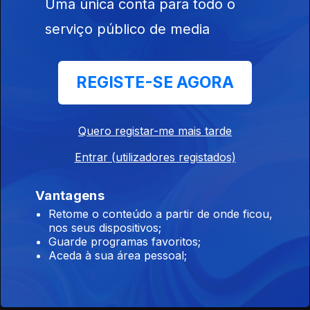
Uma única conta para todo o
serviço público de media
REGISTE-SE AGORA
Ep. 8
Quero registar-me mais tarde
Entrar (utilizadores registados)
Este conteúdo faz parte de Rir é o
melhor remédio
Vantagens
Retome o conteúdo a partir de onde ficou,
nos seus dispositivos;
Guarde programas favoritos;
Aceda à sua área pessoal;
Salto de Fé
Millennial Mal
Adónis