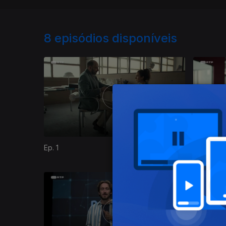
8
episódios disponíveis
Ep. 1
Ep. 2
873067