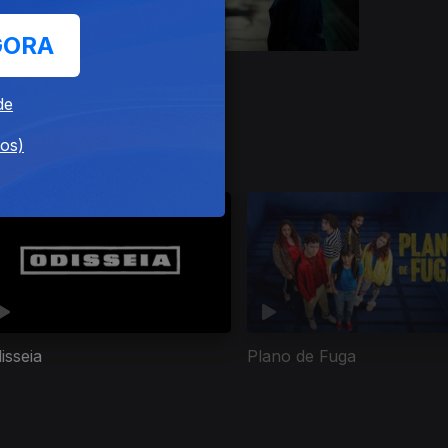
GORA
Ep. 8
de
dos)
isseia
Plano de Fuga