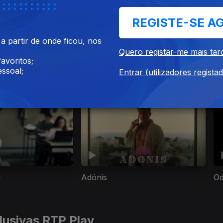
REGISTE-SE A
Ep. 7
 partir de onde ficou, nos
Quero registar-me mais tar
avoritos;
ssoal;
Entrar (utilizadores regista
é o melhor remédio
l
Adónis
Od
lusivas RTP Play