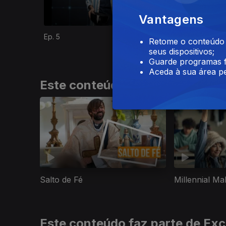
Vantagens
Ep. 5
Ep. 6
Retome o conteúdo a
seus dispositivos;
Guarde programas f
Aceda à sua área pe
Este conteúdo faz parte de Rir 
Salto de Fé
Millennial Ma
Este conteúdo faz parte de Exc