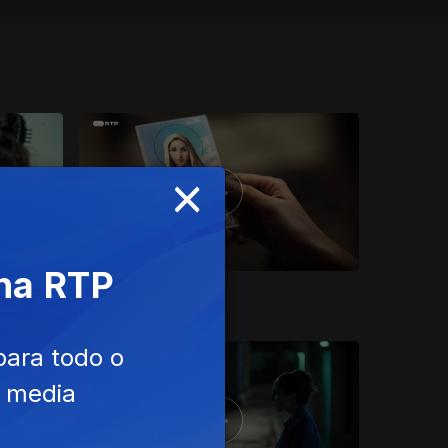
×
 na RTP
Ep. 4
para todo o
e media