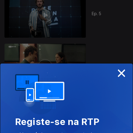
Ep. 5
×
Ep. 6
873067
Ep. 7
Registe-se na RTP