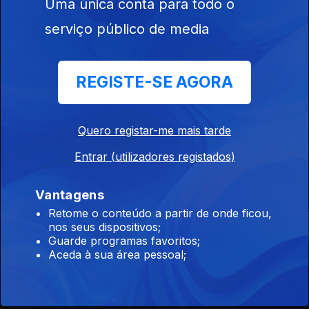
Uma única conta para todo o
serviço público de media
REGISTE-SE AGORA
Ep. 8
Quero registar-me mais tarde
Entrar (utilizadores registados)
Este conteúdo faz parte de Rir é o
melhor remédio
Vantagens
Retome o conteúdo a partir de onde ficou,
nos seus dispositivos;
Guarde programas favoritos;
Aceda à sua área pessoal;
Salto de Fé
Millennial Mal
Adónis