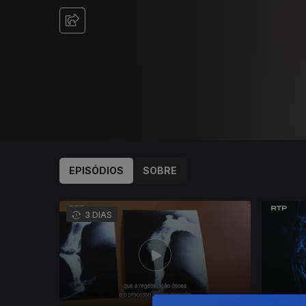
EPISÓDIOS
SOBRE
933354
3 DIAS