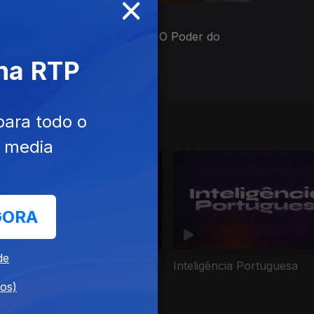
×
Ep. 6
02 jun. 2026
onas
Mãos que Curam - O Poder do
Toque
 na RTP
para todo o
Medicina
e media
GORA
de
 Busca da Ressurreição
Inteligência Portuguesa
dos)