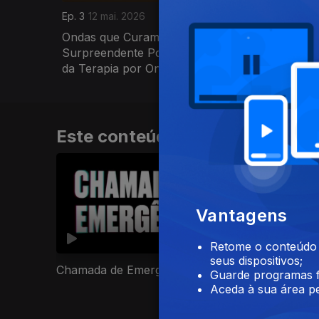
Ep. 3
12 mai. 2026
Ep. 4
19 m
Ondas que Curam - O
Diagnós
Surpreendente Poder Regenerativo
Novas T
da Terapia por Ondas de...
Hipótes
Este conteúdo faz parte de Doc
Vantagens
Retome o conteúdo a
seus dispositivos;
Chamada de Emergência
A Verdade N
Guarde programas f
Aceda à sua área pe