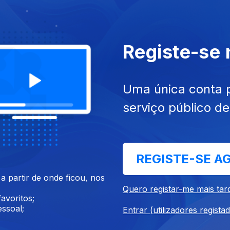
ai. 2026
Ep. 5
26 mai. 2026
tico de Cancro da Mama -
Dez Perguntas Sobre Horm
erapias, Melhores
Registe-se
es de Cura
Uma única conta 
umentários de Ciência, Tecnologia e 
serviço público d
REGISTE-SE A
 partir de onde ficou, nos
Quero registar-me mais tar
ua e Crua
Construir Coisas
Em
avoritos;
ssoal;
Entrar (utilizadores regista