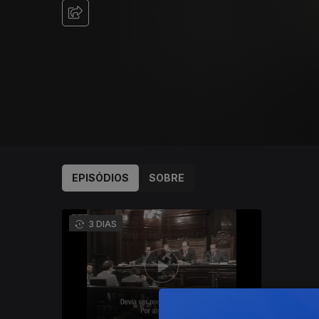
EPISÓDIOS
SOBRE
941231
3 DIAS