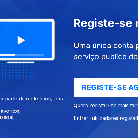
Registe-se
cumentários
Uma única conta 
serviço público d
REGISTE-SE A
Chorar
24 Horas Que Mudaram o
D
 partir de onde ficou, nos
Mundo
Quero registar-me mais tar
avoritos;
ssoal;
Entrar (utilizadores regista