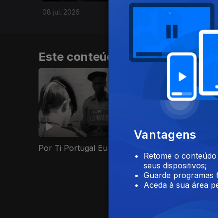
08 jul. 2026
Este conteúdo faz parte de Do
Vantagens
Por Ti Portugal Eu Juro
Até Eusébio 
Retome o conteúdo a
seus dispositivos;
Guarde programas f
Aceda à sua área pe