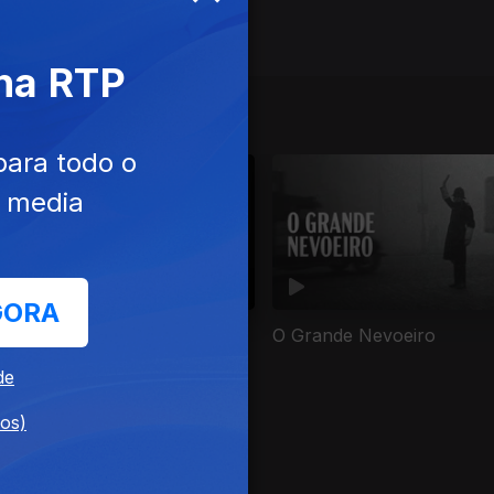
 na RTP
para todo o
e media
GORA
amas
O Grande Nevoeiro
de
dos)