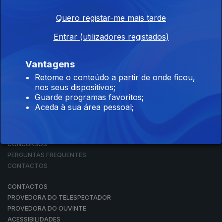
Quero registar-me mais tarde
Entrar (utilizadores registados)
NOTÍCIAS
DESPORTO
TELEVISÃO
Vantagens
RÁDIO
Retome o conteúdo a partir de onde ficou,
RTP ARQUIVOS
nos seus dispositivos;
RTP ENSINA
Guarde programas favoritos;
RTP PLAY
Aceda à sua área pessoal;
EM DIRETO
REVER PROGRAMAS
CONCURSOS
PERGUNTAS FREQUENTES
CONTACTOS
CONTACTOS
PROVEDORA DO TELESPECTADOR
PROVEDORA DO OUVINTE
ACESSIBILIDADES