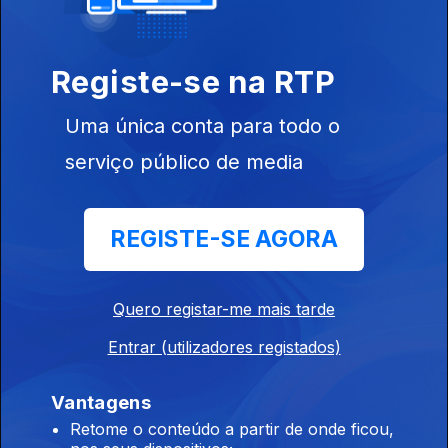
Ep. 11
31 jan. 2026
Registe-se na RTP
Uma única conta para todo o
serviço público de media
Ep. 12
07 fev. 2026
REGISTE-SE AGORA
Quero registar-me mais tarde
Entrar (utilizadores registados)
Ep. 13
21 fev. 2026
Vantagens
Retome o conteúdo a partir de onde ficou,