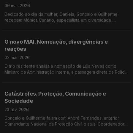
09 mar. 2026
Dedicado ao dia da mulher, Daniela, Gonçalo e Guilherme
recebem Mónica Canário, especialista em diversidade,
equidade e inclusão, para falarem de (des)igualdade de
género, políticas públicas e o caminho a percorrer.
O novo MAI. Nomeação, divergências e
reações
02 mar. 2026
O trio residente analisa a nomeação de Luís Neves como
Ministro da Administração Interna, a passagem direta da Polícia
Judiciária, as divergências passadas com o governo e as
reações.
Catástrofes. Proteção, Comunicação e
Sociedade
23 fev. 2026
Gonçalo e Guilherme falam com André Fernandes, anterior
Comandante Nacional da Proteção Civil e atual Coordenador
Municipal de Proteção Civil em Lisboa, sobre prevenção de