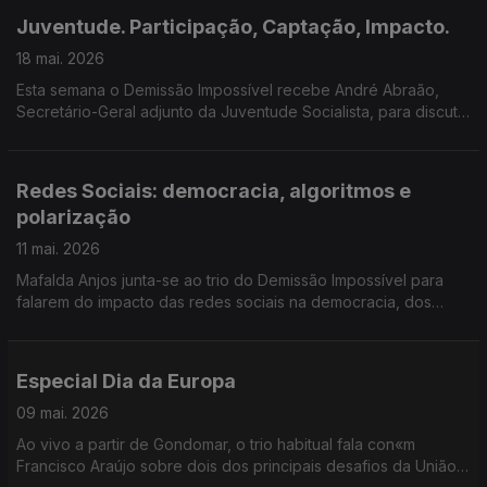
Juventude. Participação, Captação, Impacto.
18 mai. 2026
Esta semana o Demissão Impossível recebe André Abraão,
Secretário-Geral adjunto da Juventude Socialista, para discutir
a participação política dos jovens e o seu impacto.
Redes Sociais: democracia, algoritmos e
polarização
11 mai. 2026
Mafalda Anjos junta-se ao trio do Demissão Impossível para
falarem do impacto das redes sociais na democracia, dos
algoritmos e da polarização que trouxeram ao debate político.
Especial Dia da Europa
09 mai. 2026
Ao vivo a partir de Gondomar, o trio habitual fala con«m
Francisco Araújo sobre dois dos principais desafios da União