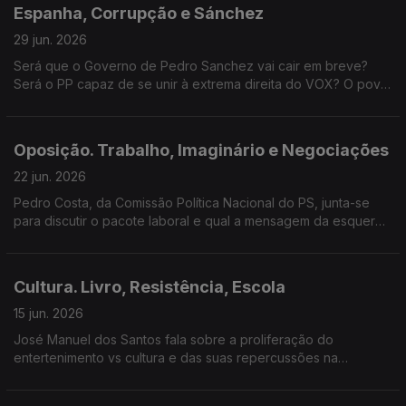
Espanha, Corrupção e Sánchez
29 jun. 2026
Será que o Governo de Pedro Sanchez vai cair em breve?
Será o PP capaz de se unir à extrema direita do VOX? O povo
espanhol precisa de respostas e o trio do Demissão
Impossível responde.
Oposição. Trabalho, Imaginário e Negociações
22 jun. 2026
Pedro Costa, da Comissão Política Nacional do PS, junta-se
para discutir o pacote laboral e qual a mensagem da esquerda
ao eleitorado. Há ainda espaço para terras raras, a Ministra do
Trabalho e o caso Odair Moniz.
Cultura. Livro, Resistência, Escola
15 jun. 2026
José Manuel dos Santos fala sobre a proliferação do
entertenimento vs cultura e das suas repercussões na
sociedade portuguesa.