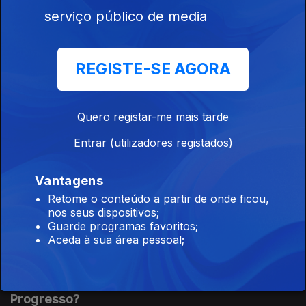
pelas tensões políticas francesas, na boa companhia do
serviço público de media
Jornalista Pedro Cordeiro.
Pacote Laboral. Objetivos, Negociações e
REGISTE-SE AGORA
Futuro
23 mar. 2026
Quero registar-me mais tarde
Daniela, Gonçalo e Guilherme falam sobre os objetivos do
Pacote Laboral, a economia portuguesa e a leitura política que
Entrar (utilizadores registados)
se pode fazer destas negociações.
Médio Oriente. Alianças, Escaladas e a Europa.
Vantagens
Retome o conteúdo a partir de onde ficou,
16 mar. 2026
nos seus dispositivos;
Esta semana o Demissão Impossível recebe Ana Santos Pinto,
Guarde programas favoritos;
especialista Relações Internacionais e em Geopolítica do
Aceda à sua área pessoal;
Médio Oriente, para analisarem a escalada do conflito
regional.
Igualdade de Género: Sociedade, Políticas,
Progresso?