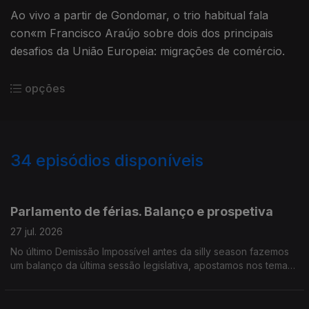
Ao vivo a partir de Gondomar, o trio habitual fala
con«m Francisco Araújo sobre dois dos principais
desafios da União Europeia: migrações de comércio.
opções
34
episódios disponíveis
927854
910664
897329
Parlamento de férias. Balanço e prospetiva
27 jul. 2026
No último Demissão Impossível antes da silly season fazemos
um balanço da última sessão legislativa, apostamos nos temas
quentes de setembro e atribuímos os nosso prémios da
temporada.