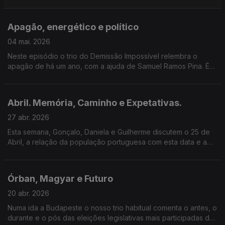
Europeia: migrações de comércio.
Apagão, energético e político
04 mai. 2026
Neste episódio o trio do Demissão Impossível relembra o
apagão de há um ano, com a ajuda de Samuel Ramos Pina. É
uma conversa do que foi feito ao que ficou ou está por fazer.
Abril. Memória, Caminho e Expetativas.
27 abr. 2026
Esta semana, Gonçalo, Daniela e Guilherme discutem o 25 de
Abril, a relação da população portuguesa com esta data e a
continuação dos valores de Abril na sua geração.
Órban, Magyar e Futuro
20 abr. 2026
Numa ida a Budapeste o nosso trio habitual comenta o antes, o
durante e o pós das eleições legislativas mais participadas de