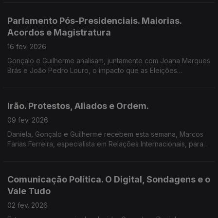
catástrofes e o papel das várias entidades...
Parlamento Pós-Presidenciais. Maiorias.
Acordos e Magistratura
16 fev. 2026
Gonçalo e Guilherme analisam, juntamente com Joana Marques
Brás e João Pedro Louro, o impacto que as Eleições
Presidenciais e o novo Presidente poderão ter na dinâmica do
Parlamento.
Irão. Protestos, Aliados e Ordem.
09 fev. 2026
Daniela, Gonçalo e Guilherme recebem esta semana, Marcos
Farias Ferreira, especialista em Relações Internacionais, para
analisarem os protestos no Irão e o posicionamento das
grandes potencias em relação a este país.
Comunicação Política. O Digital, Sondagens e o
Vale Tudo
02 fev. 2026