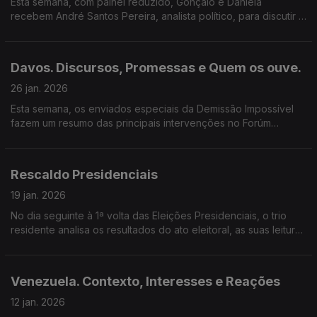
Esta semana, com painel reduzido, Gonçalo e Daniela
recebem André Santos Pereira, analista político, para discutir o
impacto das campanhas, dinâmicas das sondagens e o voto
útil no sistema político português.
Davos. Discursos, Promessas e Quem os ouve.
26 jan. 2026
Esta semana, os enviados especiais da Demissão Impossível
fazem um resumo das principais intervenções no Forúm
Económico Mundial de Davos com a ajuda de João Maria
Jonet.
Rescaldo Presidenciais
19 jan. 2026
No dia seguinte à 1ª volta das Eleições Presidenciais, o trio
residente analisa os resultados do ato eleitoral, as suas leituras
para o sistema partidário e fazem as suas previsões para a 2ª
volta a 8 de fevereiro.
Venezuela. Contexto, Interesses e Reações
12 jan. 2026