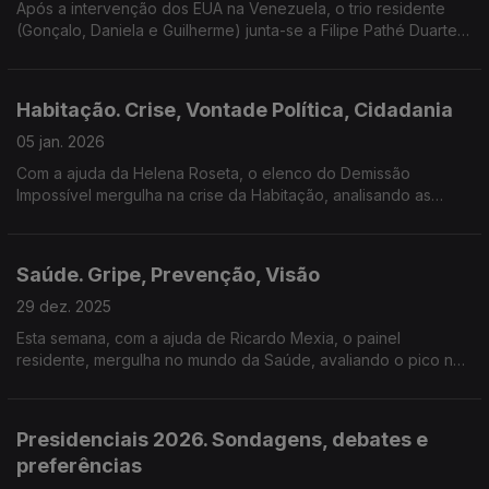
Após a intervenção dos EUA na Venezuela, o trio residente
(Gonçalo, Daniela e Guilherme) junta-se a Filipe Pathé Duarte
para analisar motivações, reações internacionais e impacto na
segurança global.
Habitação. Crise, Vontade Política, Cidadania
05 jan. 2026
Com a ajuda da Helena Roseta, o elenco do Demissão
Impossível mergulha na crise da Habitação, analisando as
causas do problema e os impedimentos das soluções.
Saúde. Gripe, Prevenção, Visão
29 dez. 2025
Esta semana, com a ajuda de Ricardo Mexia, o painel
residente, mergulha no mundo da Saúde, avaliando o pico nas
infeções de gripe, a literacia em saúde dos portugueses e a
estruturação do SNS.
Presidenciais 2026. Sondagens, debates e
preferências