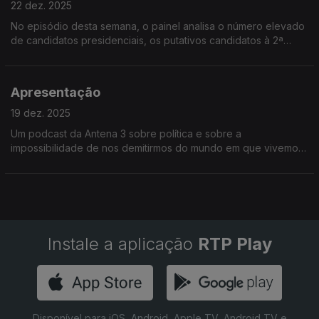
22 dez. 2025
No episódio desta semana, o painel analisa o número elevado
de candidatos presidenciais, os putativos candidatos à 2ª
volta e a falta de referências políticas no século XXI.
Apresentação
19 dez. 2025
Um podcast da Antena 3 sobre política e sobre a
impossibilidade de nos demitirmos do mundo em que vivemos.
Com Daniela Cunha, Gonçalo Osório de Castro e Guilherme
Guerra.
Instale a aplicação
RTP Play
Disponível para iOS, Android, Apple TV, Android TV e