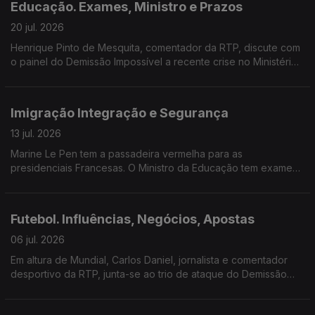
Educação. Exames, Ministro e Prazos
20 jul. 2026
Henrique Pinto de Mesquita, comentador da RTP, discute com
o painel do Demissão Impossível a recente crise no Ministério
da Educação.
Imigração Integração e Segurança
13 jul. 2026
Marine Le Pen tem a passadeira vermelha para as
presidenciais Francesas. O Ministro da Educação tem exames
por corrigir. A Imigração em Portugal tem sido mais instrumento
político do que factual.
Futebol. Influências, Negócios, Apostas
06 jul. 2026
Em altura de Mundial, Carlos Daniel, jornalista e comentador
desportivo da RTP, junta-se ao trio de ataque do Demissão
Impossível para falar sobre influência política e financeira do
desporto rei